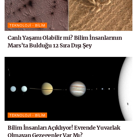
TEKNOLOJI - BILIM
Canlı Yaşamı Olabilir mi? Bilim İnsanlarının
Mars’ta Bulduğu 12 Sıra Dışı Şey
TEKNOLOJI - BILIM
Bilim İnsanları Açıklıyor! Evrende Yuvarlak
Olmayan Gezegenler Var Mı?