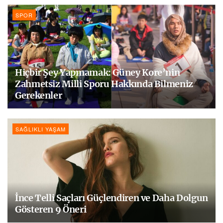
SPOR
Hiçbir Şey Yapmamak: Güney Kore’nin
Zahmetsiz Milli Sporu Hakkında Bilmeniz
Gerekenler
SAĞLIKLI YAŞAM
İnce Telli Saçları Güçlendiren ve Daha Dolgun
Gösteren 9 Öneri