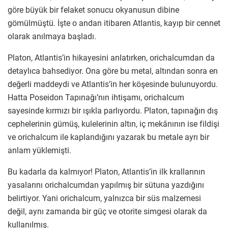
göre büyük bir felaket sonucu okyanusun dibine
gömülmüştü. İşte o andan itibaren Atlantis, kayıp bir cennet
olarak anılmaya başladı.
Platon, Atlantis’in hikayesini anlatırken, orichalcumdan da
detaylıca bahsediyor. Ona göre bu metal, altından sonra en
değerli maddeydi ve Atlantis’in her köşesinde bulunuyordu.
Hatta Poseidon Tapınağı’nın ihtişamı, orichalcum
sayesinde kırmızı bir ışıkla parlıyordu. Platon, tapınağın dış
cephelerinin gümüş, kulelerinin altın, iç mekânının ise fildişi
ve orichalcum ile kaplandığını yazarak bu metale ayrı bir
anlam yüklemişti.
Bu kadarla da kalmıyor! Platon, Atlantis’in ilk krallarının
yasalarını orichalcumdan yapılmış bir sütuna yazdığını
belirtiyor. Yani orichalcum, yalnızca bir süs malzemesi
değil, aynı zamanda bir güç ve otorite simgesi olarak da
kullanılmış.