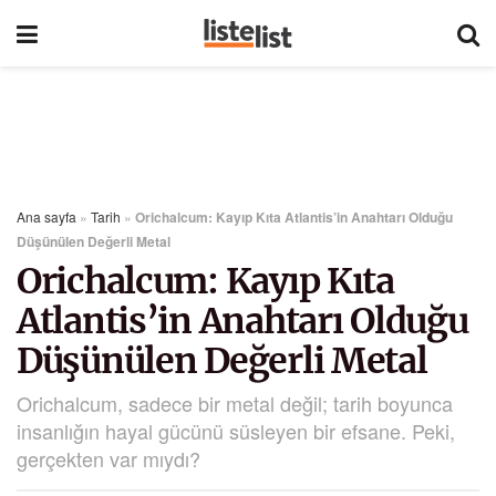
Ana sayfa
»
Tarih
»
Orichalcum: Kayıp Kıta Atlantis’in Anahtarı Olduğu
Düşünülen Değerli Metal
Orichalcum: Kayıp Kıta
Atlantis’in Anahtarı Olduğu
Düşünülen Değerli Metal
Orichalcum, sadece bir metal değil; tarih boyunca
insanlığın hayal gücünü süsleyen bir efsane. Peki,
gerçekten var mıydı?