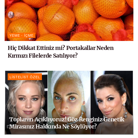
YEME - İÇME
Hiç Dikkat Ettiniz mi? Portakallar Neden
Kırmızı Filelerde Satılıyor?
LISTELIST ÖZEL
Toplanın Açıklıyoruz! Göz Renginiz Genetik
Mirasınız Hakkında Ne Söylüyor?