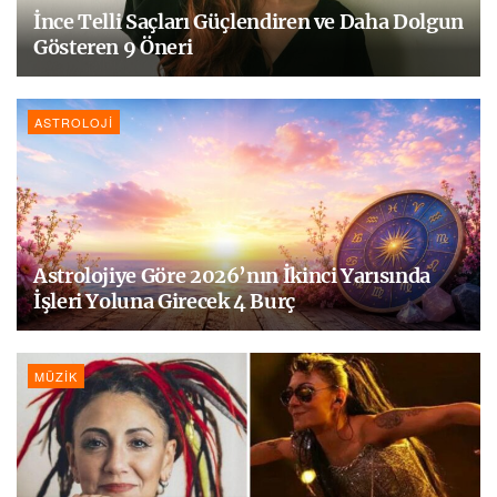
İnce Telli Saçları Güçlendiren ve Daha Dolgun
Gösteren 9 Öneri
ASTROLOJI
Astrolojiye Göre 2026’nın İkinci Yarısında
İşleri Yoluna Girecek 4 Burç
MÜZIK