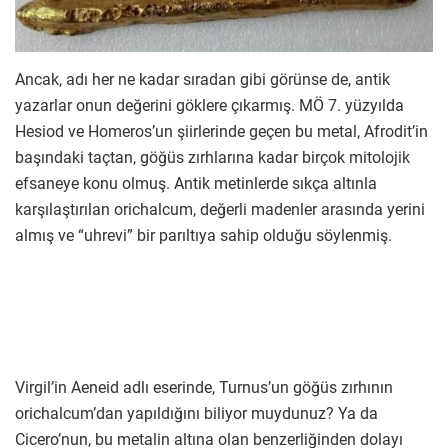
Ancak, adı her ne kadar sıradan gibi görünse de, antik
yazarlar onun değerini göklere çıkarmış. MÖ 7. yüzyılda
Hesiod ve Homeros’un şiirlerinde geçen bu metal, Afrodit’in
başındaki taçtan, göğüs zırhlarına kadar birçok mitolojik
efsaneye konu olmuş. Antik metinlerde sıkça altınla
karşılaştırılan orichalcum, değerli madenler arasında yerini
almış ve “uhrevi” bir parıltıya sahip olduğu söylenmiş.
Virgil’in Aeneid adlı eserinde, Turnus’un göğüs zırhının
orichalcum’dan yapıldığını biliyor muydunuz? Ya da
Cicero’nun, bu metalin altına olan benzerliğinden dolayı