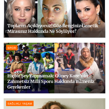
Toplanın Açıklıyoruz! Göz Renginiz Genetik
Mirasınız Hakkında Ne Söylüyor?
SPOR
Hiçbir Şey Yapmamak: Güney Kore’nin
Zahmetsiz Milli Sporu Hakkında Bilmeniz
Gerekenler
SAĞLIKLI YAŞAM