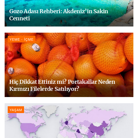
Gozo Adası Rehberi: Akdeniz’in Sakin
Cenneti
YEME - İÇME
Hiç Dikkat Ettiniz mi? Portakallar Neden
Kırmızı Filelerde Satılıyor?
YAŞAM