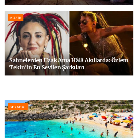
MÜZIK
Sahnelerden Uzak Ama Hâlâ Akıllarda: Özlem
Tekin’in En Sevilen Şarkıları
SEYAHAT