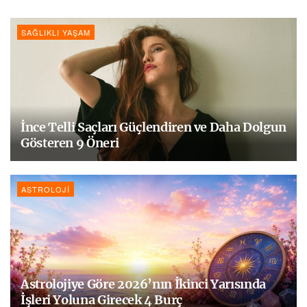
SAĞLIKLI YAŞAM
İnce Telli Saçları Güçlendiren ve Daha Dolgun
Gösteren 9 Öneri
ASTROLOJI
Astrolojiye Göre 2026’nın İkinci Yarısında
İşleri Yoluna Girecek 4 Burç