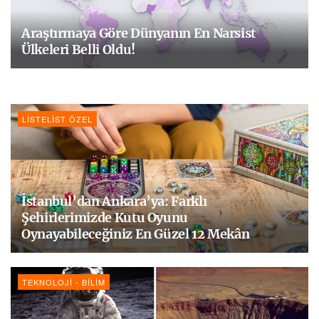
Araştırmaya Göre Dünyanın En Narsist
Ülkeleri Belli Oldu!
LISTELIST ÖZEL
İstanbul’dan Ankara’ya: Farklı
Şehirlerimizde Kutu Oyunu
Oynayabileceğiniz En Güzel 12 Mekân
TEKNOLOJI - BILIM