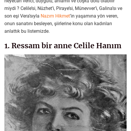
heyecan verici, duygulu, anlamlı ve coşku dolu olabilir
miydi ? Celile’si, Nüzhet’i, Piraye’si, Münevver’i, Galina’sı ve
son eşi Vera’sıyla
Nazım Hikmet
’in yaşamına yön veren,
onun sanatını besleyen, şiirlerine konu olan kadınları
anlattık bu listemizde.
1. Ressam bir anne Celile Hanım