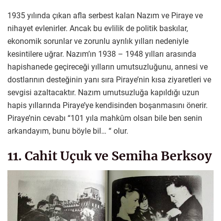
1935 yılında çıkan afla serbest kalan Nazım ve Piraye ve
nihayet evlenirler. Ancak bu evlilik de politik baskılar,
ekonomik sorunlar ve zorunlu ayrılık yılları nedeniyle
kesintilere uğrar. Nazım’ın 1938 – 1948 yılları arasında
hapishanede geçireceği yılların umutsuzluğunu, annesi ve
dostlarının desteğinin yanı sıra Piraye’nin kısa ziyaretleri ve
sevgisi azaltacaktır. Nazım umutsuzluğa kapıldığı uzun
hapis yıllarında Piraye’ye kendisinden boşanmasını önerir.
Piraye’nin cevabı “101 yıla mahkûm olsan bile ben senin
arkandayım, bunu böyle bil… “ olur.
11. Cahit Uçuk ve Semiha Berksoy