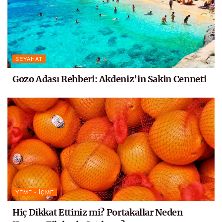
SEYAHAT
Gozo Adası Rehberi: Akdeniz’in Sakin Cenneti
YEME - İÇME
Hiç Dikkat Ettiniz mi? Portakallar Neden