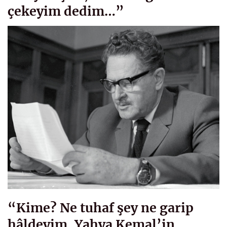
çekeyim dedim…”
“Kime? Ne tuhaf şey ne garip
hâldeyim, Yahya Kemal’in