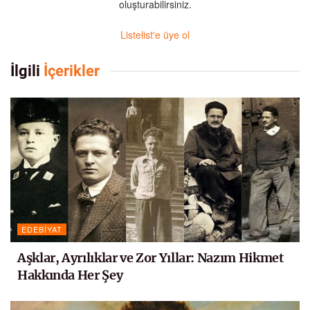
oluşturabilirsiniz.
Listelist'e üye ol
İlgili
İçerikler
EDEBIYAT
Aşklar, Ayrılıklar ve Zor Yıllar: Nazım Hikmet
Hakkında Her Şey