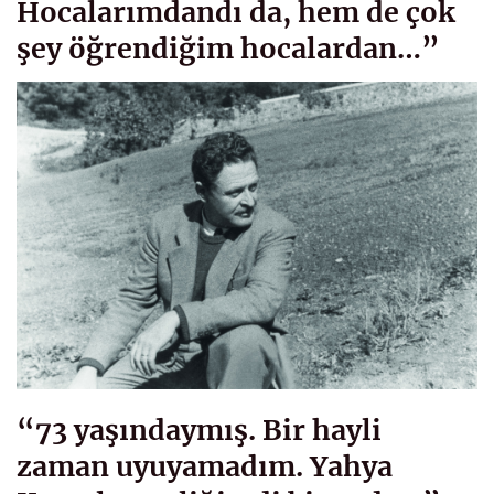
Hocalarımdandı da, hem de çok
şey öğrendiğim hocalardan…”
“73 yaşındaymış. Bir hayli
zaman uyuyamadım. Yahya