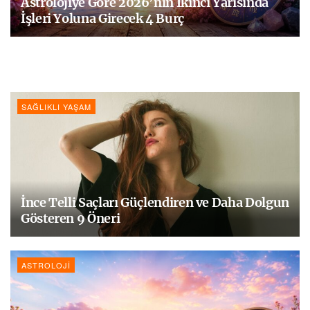
Astrolojiye Göre 2026’nın İkinci Yarısında
İşleri Yoluna Girecek 4 Burç
SAĞLIKLI YAŞAM
İnce Telli Saçları Güçlendiren ve Daha Dolgun
Gösteren 9 Öneri
ASTROLOJI