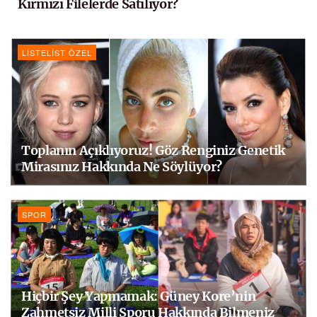
Kırmızı Filelerde Satılıyor?
LISTELIST ÖZEL
Toplanın Açıklıyoruz! Göz Renginiz Genetik
Mirasınız Hakkında Ne Söylüyor?
SPOR
Hiçbir Şey Yapmamak: Güney Kore’nin
Zahmetsiz Milli Sporu Hakkında Bilmeniz