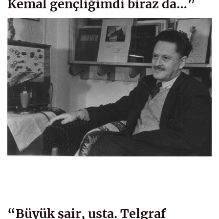
Kemal gençliğimdi biraz da…”
“Büyük şair, usta. Telgraf