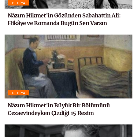
EDEBIYAT
Nâzım Hikmet’in Gözünden Sabahattin Ali:
Hikâye ve Romanda Bugün Sen Varsın
EDEBIYAT
Nâzım Hikmet’in Büyük Bir Bölümünü
Cezaevindeyken Çizdiği 15 Resim