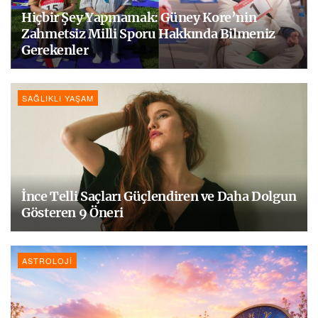
Hiçbir Şey Yapmamak: Güney Kore’nin
Zahmetsiz Milli Sporu Hakkında Bilmeniz
Gerekenler
SAĞLIKLI YAŞAM
İnce Telli Saçları Güçlendiren ve Daha Dolgun
Gösteren 9 Öneri
ASTROLOJI