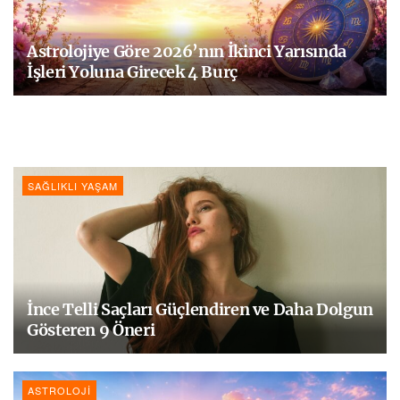
Astrolojiye Göre 2026’nın İkinci Yarısında
İşleri Yoluna Girecek 4 Burç
SAĞLIKLI YAŞAM
İnce Telli Saçları Güçlendiren ve Daha Dolgun
Gösteren 9 Öneri
ASTROLOJI