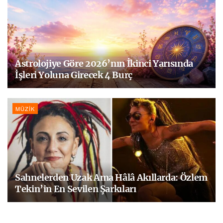
Astrolojiye Göre 2026’nın İkinci Yarısında
İşleri Yoluna Girecek 4 Burç
MÜZIK
Sahnelerden Uzak Ama Hâlâ Akıllarda: Özlem
Tekin’in En Sevilen Şarkıları