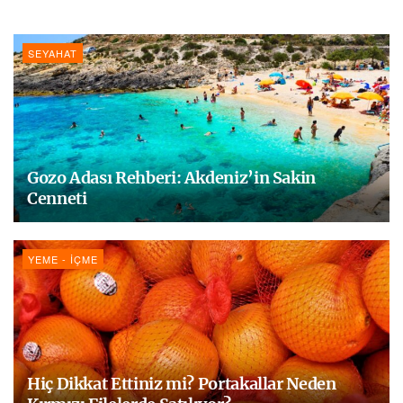
SEYAHAT
Gozo Adası Rehberi: Akdeniz’in Sakin
Cenneti
YEME - İÇME
Hiç Dikkat Ettiniz mi? Portakallar Neden