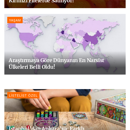
Kırmızı Filelerde Satılıyor?
YAŞAM
Araştırmaya Göre Dünyanın En Narsist
Ülkeleri Belli Oldu!
LISTELIST ÖZEL
İstanbul’dan Ankara’ya: Farklı