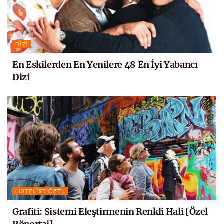
DIZI
En Eskilerden En Yenilere 48 En İyi Yabancı
Dizi
LISTELIST ÖZEL
Grafiti: Sistemi Eleştirmenin Renkli Hali [Özel