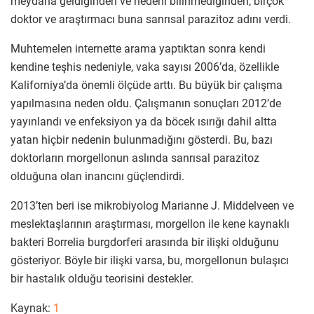
meydana geldiğinden ve nedeni bilinmediğinden, birçok
doktor ve araştırmacı buna sanrısal parazitoz adını verdi.
Muhtemelen internette arama yaptıktan sonra kendi
kendine teşhis nedeniyle, vaka sayısı 2006’da, özellikle
Kaliforniya’da önemli ölçüde arttı. Bu büyük bir çalışma
yapılmasına neden oldu. Çalışmanın sonuçları 2012’de
yayınlandı ve enfeksiyon ya da böcek ısırığı dahil altta
yatan hiçbir nedenin bulunmadığını gösterdi. Bu, bazı
doktorların morgellonun aslında sanrısal parazitoz
olduğuna olan inancını güçlendirdi.
2013’ten beri ise mikrobiyolog Marianne J. Middelveen ve
meslektaşlarının araştırması, morgellon ile kene kaynaklı
bakteri Borrelia burgdorferi arasında bir ilişki olduğunu
gösteriyor. Böyle bir ilişki varsa, bu, morgellonun bulaşıcı
bir hastalık olduğu teorisini destekler.
Kaynak:
1