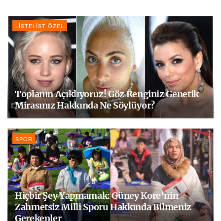
LISTELIST ÖZEL
Toplanın Açıklıyoruz! Göz Renginiz Genetik
Mirasınız Hakkında Ne Söylüyor?
SPOR
Hiçbir Şey Yapmamak: Güney Kore’nin
Zahmetsiz Milli Sporu Hakkında Bilmeniz
Gerekenler