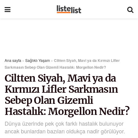
Ana sayfa
»
Sağlıklı Yaşam
»
Ciltten Siyah, Mavi ya da Kırmızı Lifler
Sarkmasın Sebep Olan Gizemli Hastalık: Morgellon Nedir?
Ciltten Siyah, Mavi ya da
Kırmızı Lifler Sarkmasın
Sebep Olan Gizemli
Hastalık: Morgellon Nedir?
Dünya üzerinde pek çok farklı hastalık bulunuyor
ancak bunlardan bazıları oldukça nadir görülüyor.