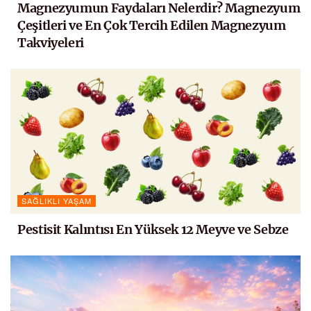
Magnezyumun Faydaları Nelerdir? Magnezyum
Çeşitleri ve En Çok Tercih Edilen Magnezyum
Takviyeleri
SAĞLIKLI YAŞAM
Pestisit Kalıntısı En Yüksek 12 Meyve ve Sebze