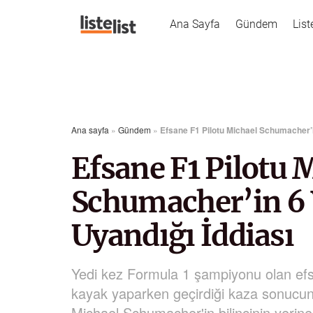
Ana Sayfa
Gündem
List
Ana sayfa
»
Gündem
»
Efsane F1 Pilotu Michael Schumacher’i
Efsane F1 Pilotu 
Schumacher’in 6
Uyandığı İddiası
Yedi kez Formula 1 şampiyonu olan efs
kayak yaparken geçirdiği kaza sonucun
Michael Schumacher'in bilincinin yerine g