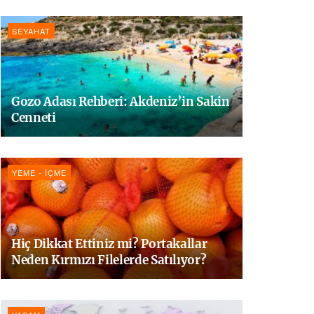
SEYAHAT
Gozo Adası Rehberi: Akdeniz’in Sakin
Cenneti
YEME - İÇME
Hiç Dikkat Ettiniz mi? Portakallar
Neden Kırmızı Filelerde Satılıyor?