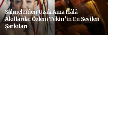
Sahnelerden Uzak Ama Hâlâ
Akıllarda: Özlem Tekin’in En Sevilen
Şarkıları