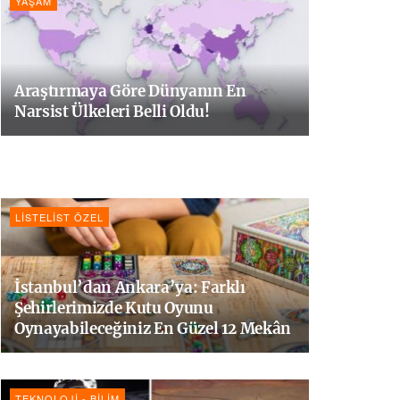
YAŞAM
Araştırmaya Göre Dünyanın En
Narsist Ülkeleri Belli Oldu!
LISTELIST ÖZEL
İstanbul’dan Ankara’ya: Farklı
Şehirlerimizde Kutu Oyunu
Oynayabileceğiniz En Güzel 12 Mekân
TEKNOLOJI - BILIM