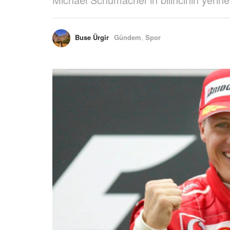
Buse Ürgir
Gündem
,
Spor