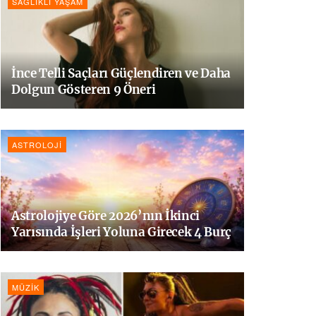
SAĞLIKLI YAŞAM
İnce Telli Saçları Güçlendiren ve Daha
Dolgun Gösteren 9 Öneri
ASTROLOJI
Astrolojiye Göre 2026’nın İkinci
Yarısında İşleri Yoluna Girecek 4 Burç
MÜZIK