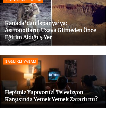
Kanada’dan İspanya’ya:
Astronotların Uzaya Gitmeden Önce
Eğitim Aldığı 5 Yer
SAĞLIKLI YAŞAM
Hepimiz Yapıyoruz! Televizyon
Karşısında Yemek Yemek Zararlı mı?