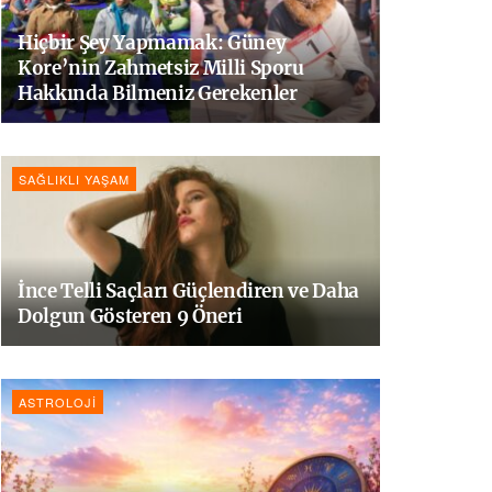
Hiçbir Şey Yapmamak: Güney
Kore’nin Zahmetsiz Milli Sporu
Hakkında Bilmeniz Gerekenler
SAĞLIKLI YAŞAM
İnce Telli Saçları Güçlendiren ve Daha
Dolgun Gösteren 9 Öneri
ASTROLOJI