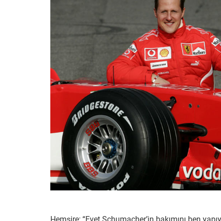
Hemşire; “Evet Schumacher’in bakımını ben yapıyo