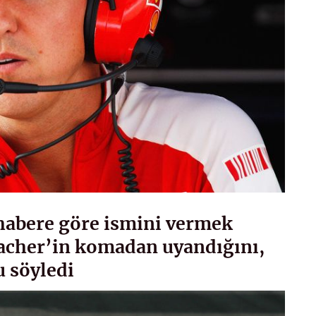
 habere göre ismini vermek
acher’in komadan uyandığını,
u söyledi