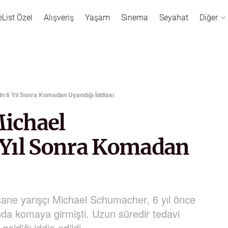
eList Özel
Alışveriş
Yaşam
Sinema
Seyahat
Diğer
n 6 Yıl Sonra Komadan Uyandığı İddiası
Michael
 Yıl Sonra Komadan
ane yarışçı Michael Schumacher, 6 yıl önce
da komaya girmişti. Uzun süredir tedavi
eldiği iddia edildi.