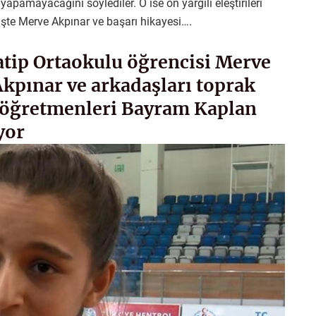
apamayacağını söylediler. O ise ön yargılı eleştirileri
İşte Merve Akpınar ve başarı hikayesi….
tip Ortaokulu öğrencisi Merve
Akpınar ve arkadaşları toprak
le öğretmenleri Bayram Kaplan
yor