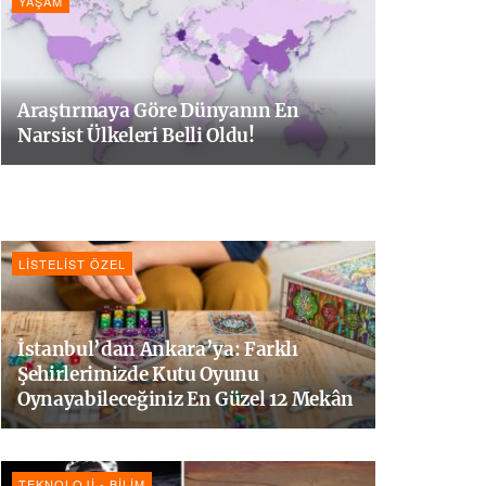
YAŞAM
Araştırmaya Göre Dünyanın En
Narsist Ülkeleri Belli Oldu!
LISTELIST ÖZEL
İstanbul’dan Ankara’ya: Farklı
Şehirlerimizde Kutu Oyunu
Oynayabileceğiniz En Güzel 12 Mekân
TEKNOLOJI - BILIM