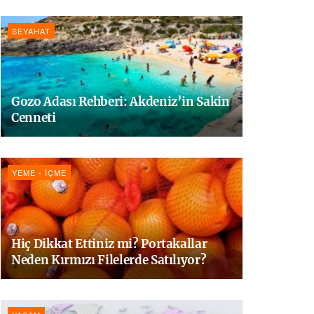
SEYAHAT
Gozo Adası Rehberi: Akdeniz’in Sakin
Cenneti
YEME - İÇME
Hiç Dikkat Ettiniz mi? Portakallar
Neden Kırmızı Filelerde Satılıyor?