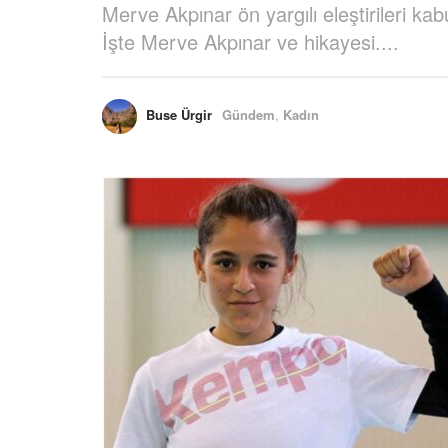
Merve Akpınar ön yargılı eleştirileri ka
İşte Merve Akpınar ve hikayesi....
Buse Ürgir
Gündem
,
Kadın