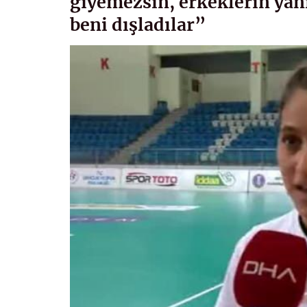
giyemezsin, erkeklerin ya
beni dışladılar”