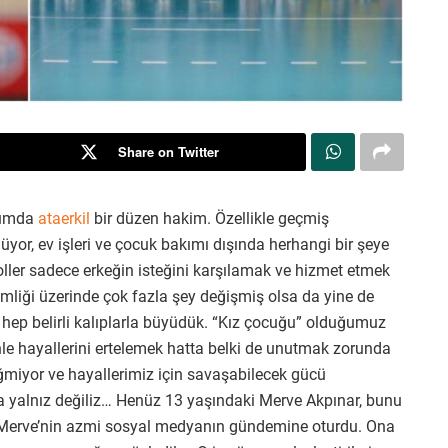
Share on Twitter
plumda
ataerkil
bir düzen hakim. Özellikle geçmiş
ülüyor, ev işleri ve çocuk bakımı dışında herhangi bir şeye
oller sadece erkeğin isteğini karşılamak ve hizmet etmek
liği üzerinde çok fazla şey değişmiş olsa da yine de
k hep belirli kalıplarla büyüdük. “Kız çocuğu” olduğumuz
nle hayallerini ertelemek hatta belki de unutmak zorunda
ğmiyor ve hayallerimiz için savaşabilecek gücü
a yalnız değiliz… Henüz 13 yaşındaki Merve Akpınar, bunu
n Merve’nin azmi sosyal medyanın gündemine oturdu. Ona