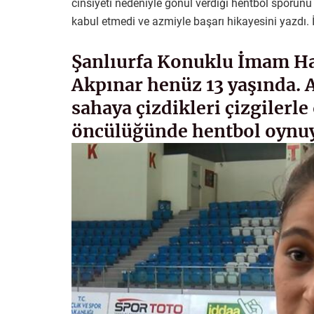
cinsiyeti nedeniyle gönül verdiği hentbol sporunu y
kabul etmedi ve azmiyle başarı hikayesini yazdı. 
Şanlıurfa Konuklu İmam Ha
Akpınar henüz 13 yaşında. 
sahaya çizdikleri çizgiler
öncülüğünde hentbol oynu