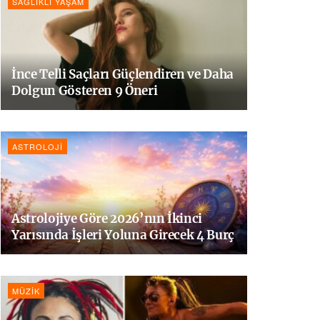
SAĞLIKLI YAŞAM
İnce Telli Saçları Güçlendiren ve Daha
Dolgun Gösteren 9 Öneri
ASTROLOJI
Astrolojiye Göre 2026’nın İkinci
Yarısında İşleri Yoluna Girecek 4 Burç
MÜZIK