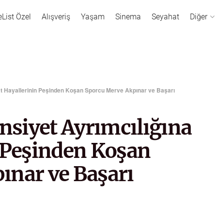
eList Özel
Alışveriş
Yaşam
Sinema
Seyahat
Diğer
nat Hayallerinin Peşinden Koşan Sporcu Merve Akpınar ve Başarı
insiyet Ayrımcılığına
n Peşinden Koşan
ınar ve Başarı