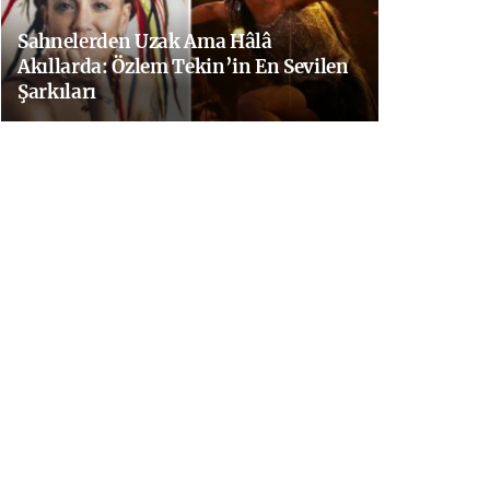
Sahnelerden Uzak Ama Hâlâ
Akıllarda: Özlem Tekin’in En Sevilen
Şarkıları