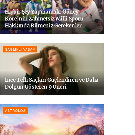
Hiçbir Şey Yapmamak: Güney
Kore’nin Zahmetsiz Milli Sporu
Hakkında Bilmeniz Gerekenler
SAĞLIKLI YAŞAM
İnce Telli Saçları Güçlendiren ve Daha
Dolgun Gösteren 9 Öneri
ASTROLOJI