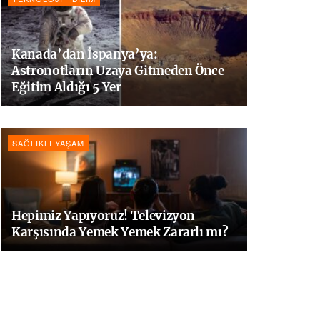
Kanada’dan İspanya’ya:
Astronotların Uzaya Gitmeden Önce
Eğitim Aldığı 5 Yer
SAĞLIKLI YAŞAM
Hepimiz Yapıyoruz! Televizyon
Karşısında Yemek Yemek Zararlı mı?