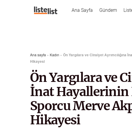
Ana Sayfa
Gündem
List
Ana sayfa
»
Kadın
»
Ön Yargılara ve Cinsiyet Ayrımcılığına İ
Hikayesi
Ön Yargılara ve C
İnat Hayallerini
Sporcu Merve Akp
Hikayesi