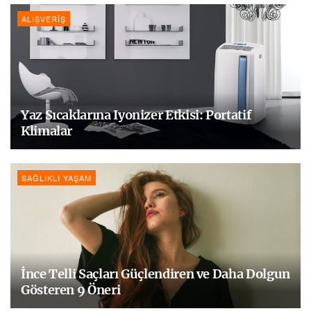
ALIŞVERIŞ
Yaz Sıcaklarına Iyonizer Etkisi: Portatif
Klimalar
SAĞLIKLI YAŞAM
İnce Telli Saçları Güçlendiren ve Daha Dolgun
Gösteren 9 Öneri