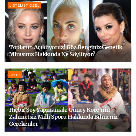
LISTELIST ÖZEL
Toplanın Açıklıyoruz! Göz Renginiz Genetik
Mirasınız Hakkında Ne Söylüyor?
SPOR
Hiçbir Şey Yapmamak: Güney Kore’nin
Zahmetsiz Milli Sporu Hakkında Bilmeniz
Gerekenler