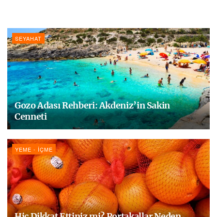
SEYAHAT
Gozo Adası Rehberi: Akdeniz’in Sakin
Cenneti
YEME - İÇME
Hiç Dikkat Ettiniz mi? Portakallar Neden