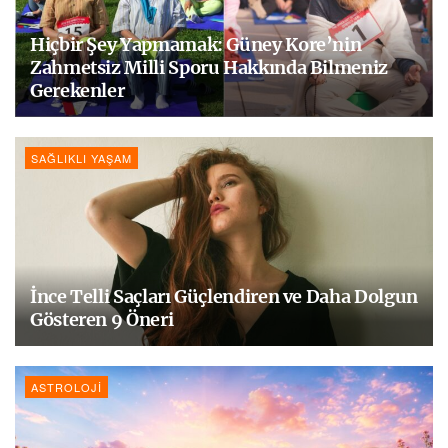
Hiçbir Şey Yapmamak: Güney Kore’nin
Zahmetsiz Milli Sporu Hakkında Bilmeniz
Gerekenler
SAĞLIKLI YAŞAM
İnce Telli Saçları Güçlendiren ve Daha Dolgun
Gösteren 9 Öneri
ASTROLOJI