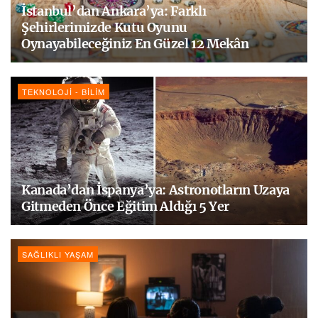
İstanbul’dan Ankara’ya: Farklı
Şehirlerimizde Kutu Oyunu
Oynayabileceğiniz En Güzel 12 Mekân
TEKNOLOJI - BILIM
Kanada’dan İspanya’ya: Astronotların Uzaya
Gitmeden Önce Eğitim Aldığı 5 Yer
SAĞLIKLI YAŞAM