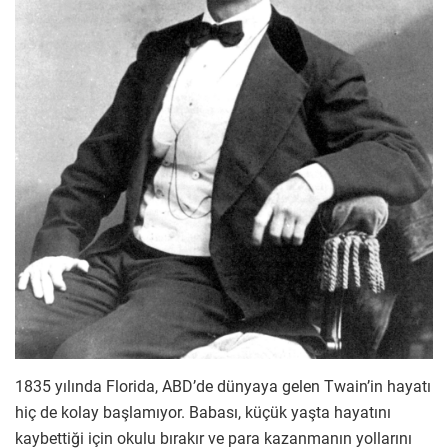
1835 yılında Florida, ABD’de dünyaya gelen Twain’in hayatı
hiç de kolay başlamıyor. Babası, küçük yaşta hayatını
kaybettiği için okulu bırakır ve para kazanmanın yollarını