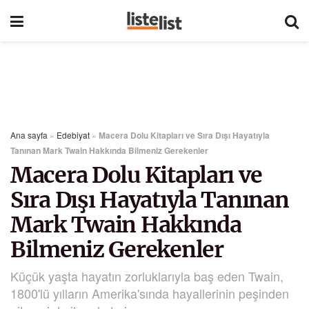
Ana sayfa
»
Edebiyat
»
Macera Dolu Kitapları ve Sıra Dışı Hayatıyla
Tanınan Mark Twain Hakkında Bilmeniz Gerekenler
Macera Dolu Kitapları ve
Sıra Dışı Hayatıyla Tanınan
Mark Twain Hakkında
Bilmeniz Gerekenler
Küçük yaşta hayatın zorluklarıyla baş eden Twain,
1800'lü yılların Amerika'sında hayallerinin peşinden