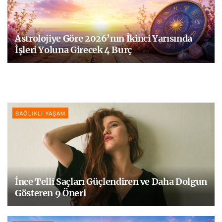
Astrolojiye Göre 2026’nın İkinci Yarısında
İşleri Yoluna Girecek 4 Burç
SAĞLIKLI YAŞAM
İnce Telli Saçları Güçlendiren ve Daha Dolgun
Gösteren 9 Öneri