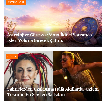
ASTROLOJI
Astrolojiye Göre 2026’nın İkinci Yarısında
İşleri Yoluna Girecek 4 Burç
MÜZIK
Sahnelerden Uzak Ama Hâlâ Akıllarda: Özlem
Tekin’in En Sevilen Şarkıları