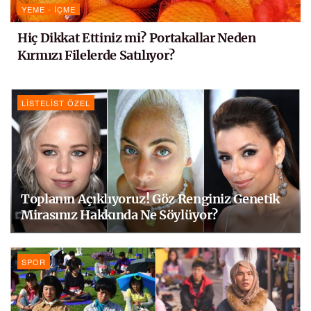
YEME - İÇME
Hiç Dikkat Ettiniz mi? Portakallar Neden
Kırmızı Filelerde Satılıyor?
LISTELIST ÖZEL
Toplanın Açıklıyoruz! Göz Renginiz Genetik
Mirasınız Hakkında Ne Söylüyor?
SPOR