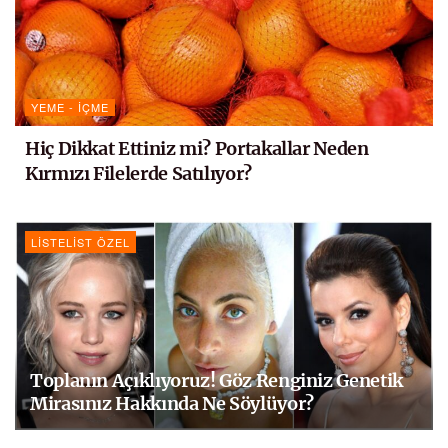
YEME - İÇME
Hiç Dikkat Ettiniz mi? Portakallar Neden
Kırmızı Filelerde Satılıyor?
LISTELIST ÖZEL
Toplanın Açıklıyoruz! Göz Renginiz Genetik
Mirasınız Hakkında Ne Söylüyor?