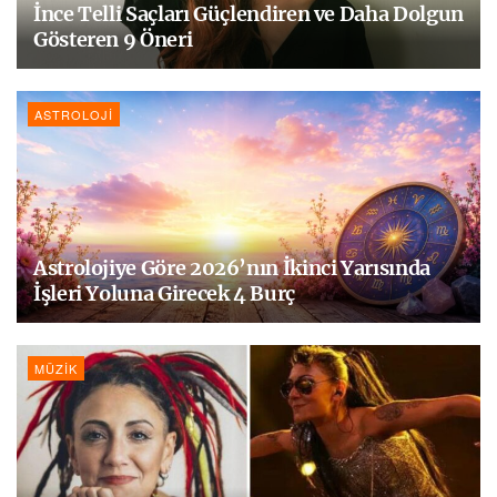
İnce Telli Saçları Güçlendiren ve Daha Dolgun
Gösteren 9 Öneri
ASTROLOJI
Astrolojiye Göre 2026’nın İkinci Yarısında
İşleri Yoluna Girecek 4 Burç
MÜZIK