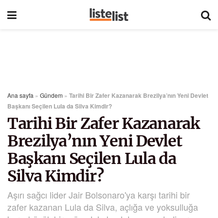
Ana sayfa
»
Gündem
»
Tarihi Bir Zafer Kazanarak Brezilya’nın Yeni Devlet
Başkanı Seçilen Lula da Silva Kimdir?
Tarihi Bir Zafer Kazanarak
Brezilya’nın Yeni Devlet
Başkanı Seçilen Lula da
Silva Kimdir?
Aşırı sağcı lider Jair Bolsonaro'ya karşı tarihi bir
zafer kazanan Lula da Silva, açlığa ve yoksulluğa