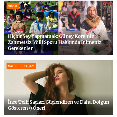
SPOR
Hiçbir Şey Yapmamak: Güney Kore’nin
Zahmetsiz Milli Sporu Hakkında Bilmeniz
Gerekenler
SAĞLIKLI YAŞAM
İnce Telli Saçları Güçlendiren ve Daha Dolgun
Gösteren 9 Öneri