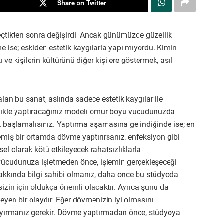
Share on Twitter
 geçtikten sonra değişirdi. Ancak günümüzde güzellik
me ise; eskiden estetik kaygılarla yapılmıyordu. Kimin
 kişilerin kültürünü diğer kişilere göstermek, asıl
lan bu sanat, aslında sadece estetik kaygılar ile
elikle yaptıracağınız modeli ömür boyu vücudunuzda
k başlamalısınız. Yaptırma aşamasına gelindiğinde ise; en
memiş bir ortamda dövme yaptırırsanız, enfeksiyon gibi
el olarak kötü etkileyecek rahatsızlıklarla
i vücudunuza işletmeden önce, işlemin gerçekleşeceği
kkında bilgi sahibi olmanız, daha once bu stüdyoda
izin için oldukça önemli olacaktır. Ayrıca şunu da
yen bir olaydır. Eğer dövmenizin iyi olmasını
ayırmanız gerekir. Dövme yaptırmadan önce, stüdyoya