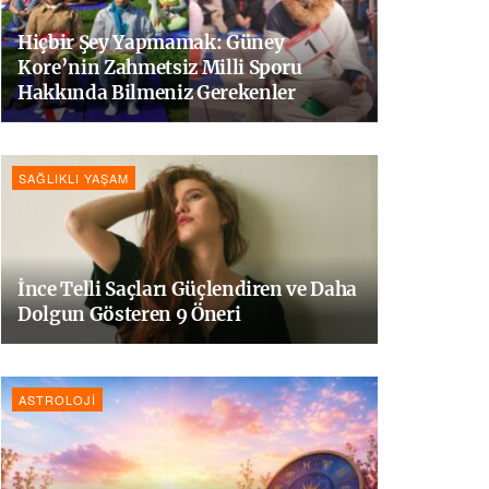
Hiçbir Şey Yapmamak: Güney
Kore’nin Zahmetsiz Milli Sporu
Hakkında Bilmeniz Gerekenler
SAĞLIKLI YAŞAM
İnce Telli Saçları Güçlendiren ve Daha
Dolgun Gösteren 9 Öneri
ASTROLOJI