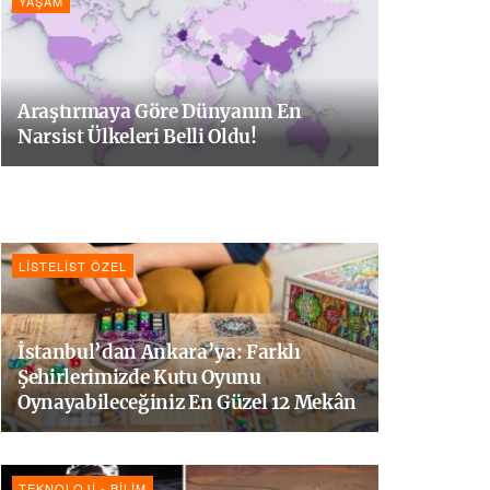
YAŞAM
Araştırmaya Göre Dünyanın En
Narsist Ülkeleri Belli Oldu!
LISTELIST ÖZEL
İstanbul’dan Ankara’ya: Farklı
Şehirlerimizde Kutu Oyunu
Oynayabileceğiniz En Güzel 12 Mekân
TEKNOLOJI - BILIM