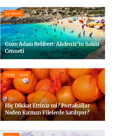
SEYAHAT
Gozo Adası Rehberi: Akdeniz’in Sakin
Cenneti
YEME - İÇME
Hiç Dikkat Ettiniz mi? Portakallar
Neden Kırmızı Filelerde Satılıyor?