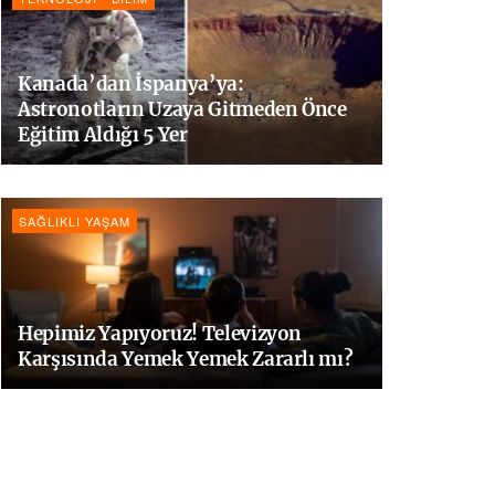
Kanada’dan İspanya’ya:
Astronotların Uzaya Gitmeden Önce
Eğitim Aldığı 5 Yer
SAĞLIKLI YAŞAM
Hepimiz Yapıyoruz! Televizyon
Karşısında Yemek Yemek Zararlı mı?