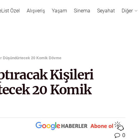
eList Özel
Alışveriş
Yaşam
Sinema
Seyahat
Diğer
krar Düşündürtecek 20 Komik Dövme
tıracak Kişileri
tecek 20 Komik
0