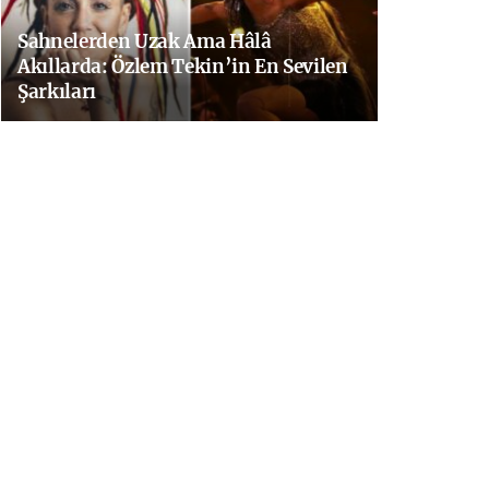
Sahnelerden Uzak Ama Hâlâ
Akıllarda: Özlem Tekin’in En Sevilen
Şarkıları