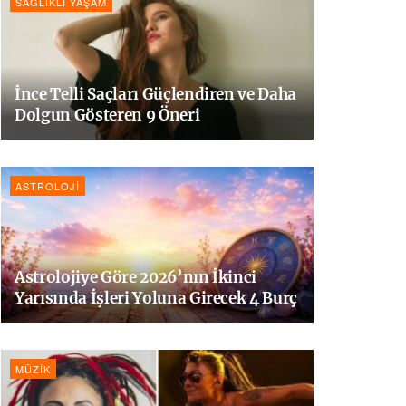
SAĞLIKLI YAŞAM
İnce Telli Saçları Güçlendiren ve Daha
Dolgun Gösteren 9 Öneri
ASTROLOJI
Astrolojiye Göre 2026’nın İkinci
Yarısında İşleri Yoluna Girecek 4 Burç
MÜZIK