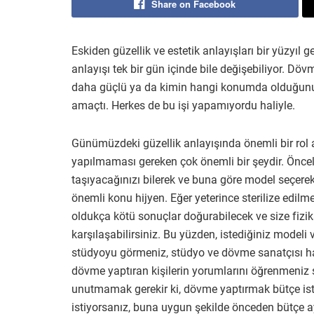
Share on Facebook
Eskiden güzellik ve estetik anlayışları bir yüzyıl
anlayışı tek bir gün içinde bile değişebiliyor. Döv
daha güçlü ya da kimin hangi konumda olduğunu ve
amaçtı. Herkes de bu işi yapamıyordu haliyle.
Günümüzdeki güzellik anlayışında önemli bir rol a
yapılmaması gereken çok önemli bir şeydir. Önc
taşıyacağınızı bilerek ve buna göre model seçere
önemli konu hijyen. Eğer yeterince sterilize edil
oldukça kötü sonuçlar doğurabilecek ve size fiziks
karşılaşabilirsiniz. Bu yüzden, istediğiniz model
stüdyoyu görmeniz, stüdyo ve dövme sanatçısı ha
dövme yaptıran kişilerin yorumlarını öğrenmeniz s
unutmamak gerekir ki, dövme yaptırmak bütçe iste
istiyorsanız, buna uygun şekilde önceden bütçe 