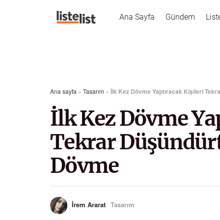
Ana Sayfa
Gündem
List
Ana sayfa
»
Tasarım
»
İlk Kez Dövme Yaptıracak Kişileri Te
İlk Kez Dövme Yap
Tekrar Düşündür
Dövme
İrem Ararat
Tasarım