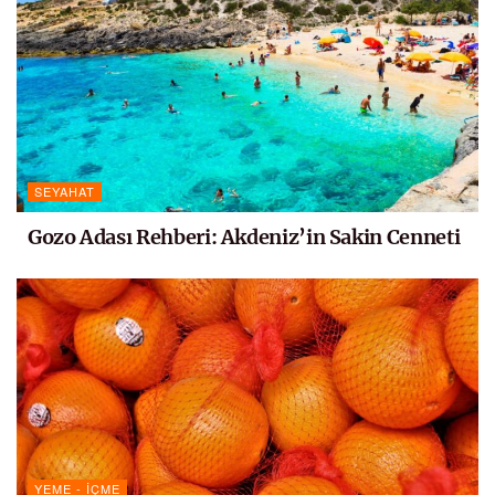
SEYAHAT
Gozo Adası Rehberi: Akdeniz’in Sakin Cenneti
YEME - İÇME