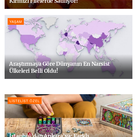
Kırmızı Filelerde Satılıyor?
YAŞAM
Araştırmaya Göre Dünyanın En Narsist
Ülkeleri Belli Oldu!
LISTELIST ÖZEL
İstanbul’dan Ankara’ya: Farklı