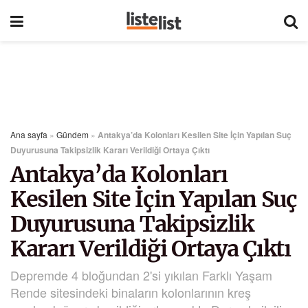
Ana sayfa
»
Gündem
»
Antakya’da Kolonları Kesilen Site İçin Yapılan Suç
Duyurusuna Takipsizlik Kararı Verildiği Ortaya Çıktı
Antakya’da Kolonları
Kesilen Site İçin Yapılan Suç
Duyurusuna Takipsizlik
Kararı Verildiği Ortaya Çıktı
Depremde 4 bloğundan 2'si yıkılan Farklı Yaşam
Rende sitesindeki binaların kolonlarının kreş