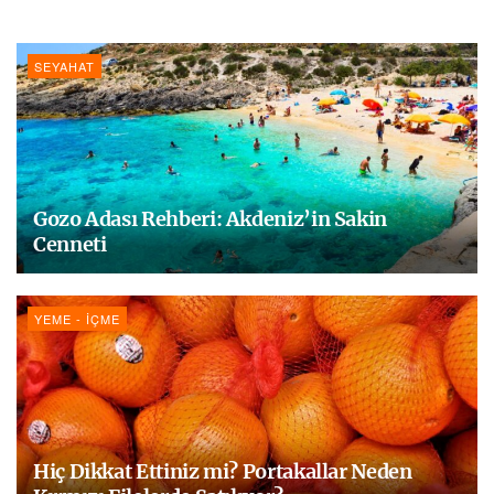
SEYAHAT
Gozo Adası Rehberi: Akdeniz’in Sakin
Cenneti
YEME - İÇME
Hiç Dikkat Ettiniz mi? Portakallar Neden