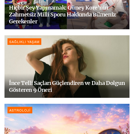
Hiçbir Şey Yapmamak: Güney Kore’nin
Zahmetsiz Milli Sporu Hakkında Bilmeniz
Gerekenler
SAĞLIKLI YAŞAM
İnce Telli Saçları Güçlendiren ve Daha Dolgun
Gösteren 9 Öneri
ASTROLOJI