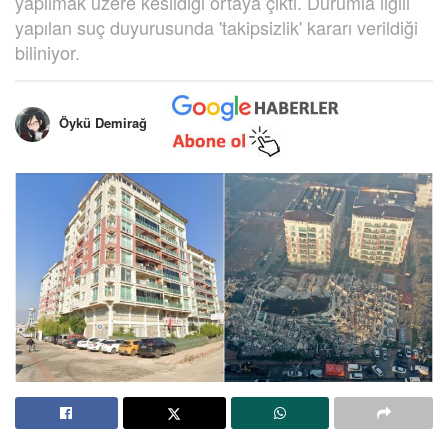
yapılmak üzere kesildiği ortaya çıktı. Durumla ilgili
yapılan suç duyurusunda 'takipsizlik' kararı verildiği
biliniyor.
Öykü Demirağ