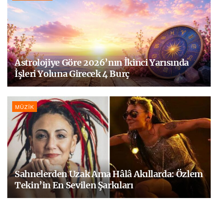
Astrolojiye Göre 2026’nın İkinci Yarısında
İşleri Yoluna Girecek 4 Burç
MÜZIK
Sahnelerden Uzak Ama Hâlâ Akıllarda: Özlem
Tekin’in En Sevilen Şarkıları