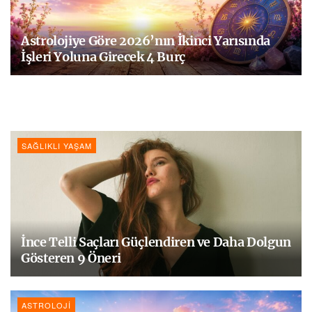
Astrolojiye Göre 2026’nın İkinci Yarısında
İşleri Yoluna Girecek 4 Burç
SAĞLIKLI YAŞAM
İnce Telli Saçları Güçlendiren ve Daha Dolgun
Gösteren 9 Öneri
ASTROLOJI