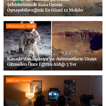
Şehirlerimizde Kutu Oyunu
Oynayabileceğiniz En Güzel 12 Mekân
TEKNOLOJI - BILIM
Kanada’dan İspanya’ya: Astronotların Uzaya
Gitmeden Önce Eğitim Aldığı 5 Yer
SAĞLIKLI YAŞAM