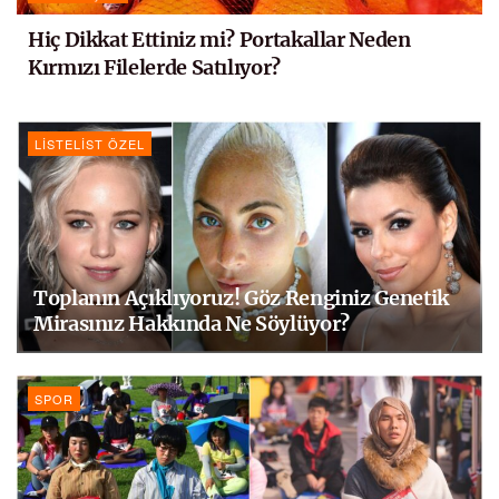
Hiç Dikkat Ettiniz mi? Portakallar Neden
Kırmızı Filelerde Satılıyor?
LISTELIST ÖZEL
Toplanın Açıklıyoruz! Göz Renginiz Genetik
Mirasınız Hakkında Ne Söylüyor?
SPOR