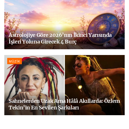
Astrolojiye Göre 2026’nın İkinci Yarısında
İşleri Yoluna Girecek 4 Burç
MÜZIK
Sahnelerden Uzak Ama Hâlâ Akıllarda: Özlem
Tekin’in En Sevilen Şarkıları