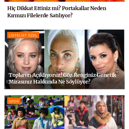
Hiç Dikkat Ettiniz mi? Portakallar Neden
Kırmızı Filelerde Satılıyor?
LISTELIST ÖZEL
Toplanın Açıklıyoruz! Göz Renginiz Genetik
Mirasınız Hakkında Ne Söylüyor?
SPOR