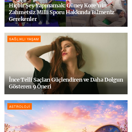
Hiçbir Şey Yapmamak: Güney Kore’nin
Zahmetsiz Milli Sporu Hakkında Bilmeniz
Gerekenler
SAĞLIKLI YAŞAM
İnce Telli Saçları Güçlendiren ve Daha Dolgun
Gösteren 9 Öneri
ASTROLOJI