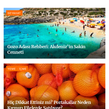
SEYAHAT
Gozo Adası Rehberi: Akdeniz’in Sakin
Cenneti
YEME - İÇME
Hiç Dikkat Ettiniz mi? Portakallar Neden
Kırmızı Filelerde Satılıyor?