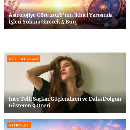
Astrolojiye Göre 2026’nın İkinci Yarısında
İşleri Yoluna Girecek 4 Burç
SAĞLIKLI YAŞAM
İnce Telli Saçları Güçlendiren ve Daha Dolgun
Gösteren 9 Öneri
ASTROLOJI