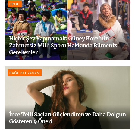
SPOR
Hiçbir Şey Yapmamak: Güney Kore’nin
Zahmetsiz Milli Sporu Hakkında Bilmeniz
Gerekenler
SAĞLIKLI YAŞAM
İnce Telli Saçları Güçlendiren ve Daha Dolgun
Gösteren 9 Öneri