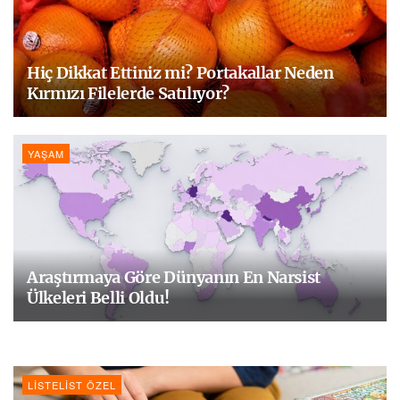
Hiç Dikkat Ettiniz mi? Portakallar Neden
Kırmızı Filelerde Satılıyor?
YAŞAM
Araştırmaya Göre Dünyanın En Narsist
Ülkeleri Belli Oldu!
LISTELIST ÖZEL