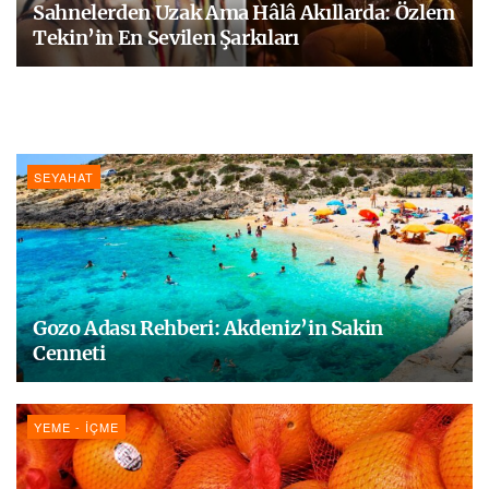
Sahnelerden Uzak Ama Hâlâ Akıllarda: Özlem
Tekin’in En Sevilen Şarkıları
SEYAHAT
Gozo Adası Rehberi: Akdeniz’in Sakin
Cenneti
YEME - İÇME