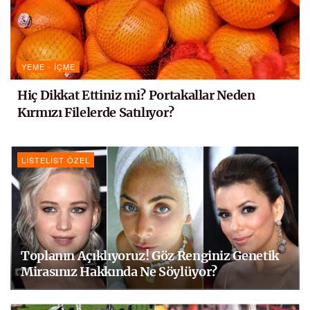
YEME - İÇME
Hiç Dikkat Ettiniz mi? Portakallar Neden
Kırmızı Filelerde Satılıyor?
LISTELIST ÖZEL
Toplanın Açıklıyoruz! Göz Renginiz Genetik
Mirasınız Hakkında Ne Söylüyor?