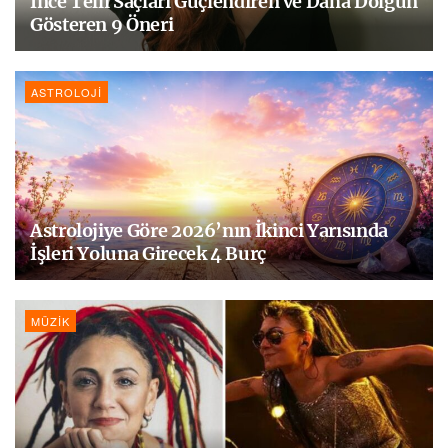
İnce Telli Saçları Güçlendiren ve Daha Dolgun
Gösteren 9 Öneri
ASTROLOJI
Astrolojiye Göre 2026’nın İkinci Yarısında
İşleri Yoluna Girecek 4 Burç
MÜZIK