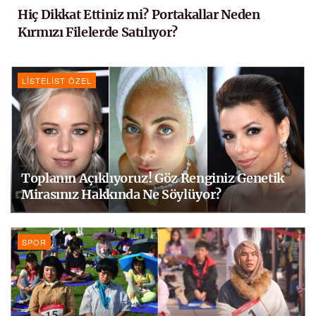
Hiç Dikkat Ettiniz mi? Portakallar Neden
Kırmızı Filelerde Satılıyor?
LISTELIST ÖZEL
Toplanın Açıklıyoruz! Göz Renginiz Genetik
Mirasınız Hakkında Ne Söylüyor?
SPOR