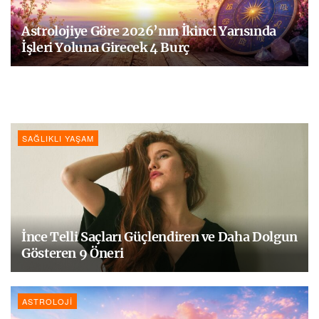
Astrolojiye Göre 2026’nın İkinci Yarısında
İşleri Yoluna Girecek 4 Burç
SAĞLIKLI YAŞAM
İnce Telli Saçları Güçlendiren ve Daha Dolgun
Gösteren 9 Öneri
ASTROLOJI