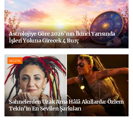
Astrolojiye Göre 2026’nın İkinci Yarısında
İşleri Yoluna Girecek 4 Burç
MÜZIK
Sahnelerden Uzak Ama Hâlâ Akıllarda: Özlem
Tekin’in En Sevilen Şarkıları