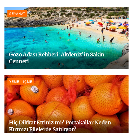
SEYAHAT
Gozo Adası Rehberi: Akdeniz’in Sakin
Cenneti
YEME - İÇME
Hiç Dikkat Ettiniz mi? Portakallar Neden
Kırmızı Filelerde Satılıyor?