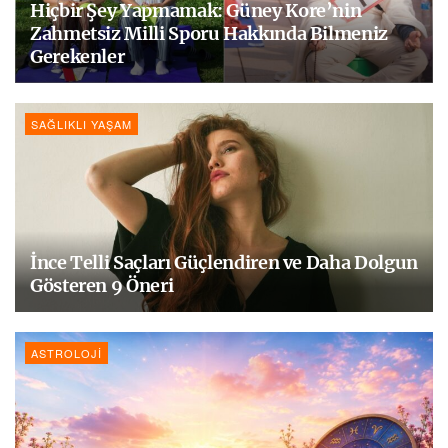
Hiçbir Şey Yapmamak: Güney Kore’nin
Zahmetsiz Milli Sporu Hakkında Bilmeniz
Gerekenler
SAĞLIKLI YAŞAM
İnce Telli Saçları Güçlendiren ve Daha Dolgun
Gösteren 9 Öneri
ASTROLOJI