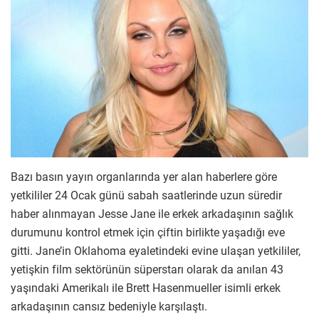
Bazı basın yayın organlarında yer alan haberlere göre
yetkililer 24 Ocak günü sabah saatlerinde uzun süredir
haber alınmayan Jesse Jane ile erkek arkadaşının sağlık
durumunu kontrol etmek için çiftin birlikte yaşadığı eve
gitti. Jane’in Oklahoma eyaletindeki evine ulaşan yetkililer,
yetişkin film sektörünün süperstarı olarak da anılan 43
yaşındaki Amerikalı ile Brett Hasenmueller isimli erkek
arkadaşının cansız bedeniyle karşılaştı.