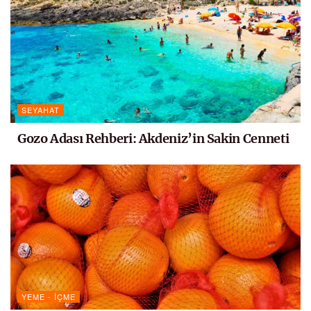
SEYAHAT
Gozo Adası Rehberi: Akdeniz’in Sakin Cenneti
YEME - İÇME