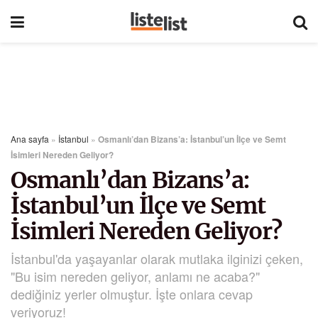
Ana sayfa
»
İstanbul
»
Osmanlı’dan Bizans’a: İstanbul’un İlçe ve Semt
İsimleri Nereden Geliyor?
Osmanlı’dan Bizans’a:
İstanbul’un İlçe ve Semt
İsimleri Nereden Geliyor?
İstanbul'da yaşayanlar olarak mutlaka ilginizi çeken,
"Bu isim nereden geliyor, anlamı ne acaba?"
dediğiniz yerler olmuştur. İşte onlara cevap
veriyoruz!