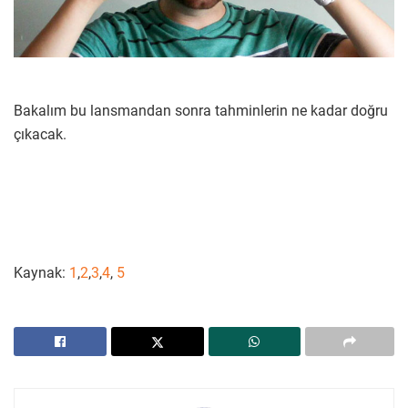
Bakalım bu lansmandan sonra tahminlerin ne kadar doğru
çıkacak.
Kaynak:
1
,
2
,
3
,
4
,
5