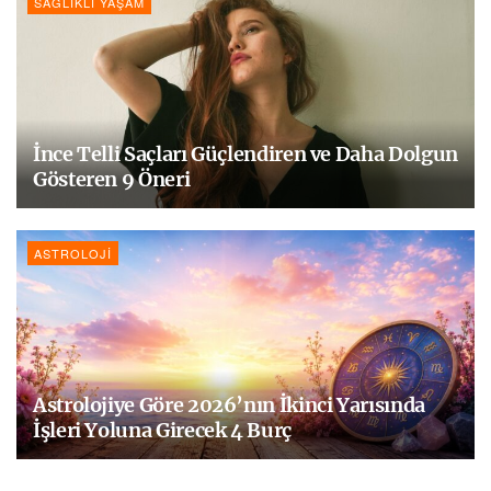
SAĞLIKLI YAŞAM
İnce Telli Saçları Güçlendiren ve Daha Dolgun
Gösteren 9 Öneri
ASTROLOJI
Astrolojiye Göre 2026’nın İkinci Yarısında
İşleri Yoluna Girecek 4 Burç