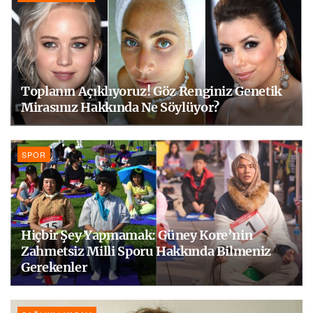
Toplanın Açıklıyoruz! Göz Renginiz Genetik
Mirasınız Hakkında Ne Söylüyor?
SPOR
Hiçbir Şey Yapmamak: Güney Kore’nin
Zahmetsiz Milli Sporu Hakkında Bilmeniz
Gerekenler