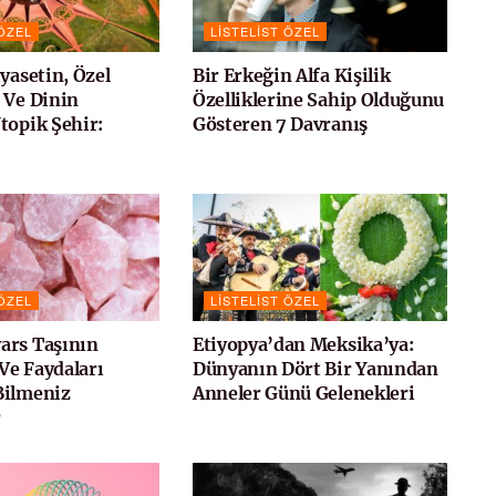
 ÖZEL
LISTELIST ÖZEL
yasetin, Özel
Bir Erkeğin Alfa Kişilik
 Ve Dinin
Özelliklerine Sahip Olduğunu
topik Şehir:
Gösteren 7 Davranış
 ÖZEL
LISTELIST ÖZEL
ars Taşının
Etiyopya’dan Meksika’ya:
 Ve Faydaları
Dünyanın Dört Bir Yanından
Bilmeniz
Anneler Günü Gelenekleri
r