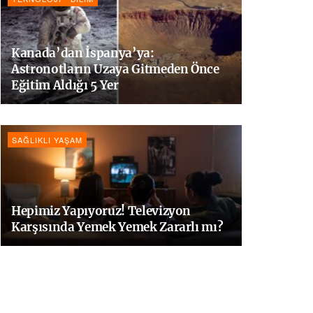
Kanada’dan İspanya’ya:
Astronotların Uzaya Gitmeden Önce
Eğitim Aldığı 5 Yer
SAĞLIKLI YAŞAM
Hepimiz Yapıyoruz! Televizyon
Karşısında Yemek Yemek Zararlı mı?