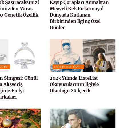
k Şaşıracaksınız!
Kayıp Çorapları Anmaktan
rimizden Miras
Meyveli Kek Fırlatmaya!
10 Genetik Özellik
Dünyada Kutlanan
Birbirinden İlginç Özel
Günler
 ÖZEL
LISTELIST ÖZEL
ın Simgesi: Gönül
2023 Yılında ListeList
a Alışveriş
Okuyucularının İlgiyle
iniz En İyi
Okuduğu 20 İçerik
arkaları