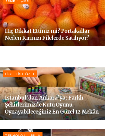
YEME - İÇME
Hiç Dikkat Ettiniz mi? Portakallar
Neden Kırmızı Filelerde Satılıyor?
LISTELIST ÖZEL
İstanbul’dan Ankara’ya: Farklı
Şehirlerimizde Kutu Oyunu
Oynayabileceğiniz En Güzel 12 Mekân
TEKNOLOJI - BILIM