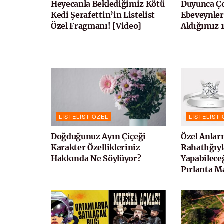
Heyecanla Beklediğimiz Kötü
Duyunca Ço
Kedi Şerafettin’in Listelist
Ebeveynle
Özel Fragmanı! [Video]
Aldığımız 
LISTELIST ÖZEL
LISTELIST
Doğduğunuz Ayın Çiçeği
Özel Anlar
Karakter Özellikleriniz
Rahatlığıyl
Hakkında Ne Söylüyor?
Yapabileceğ
Pırlanta M