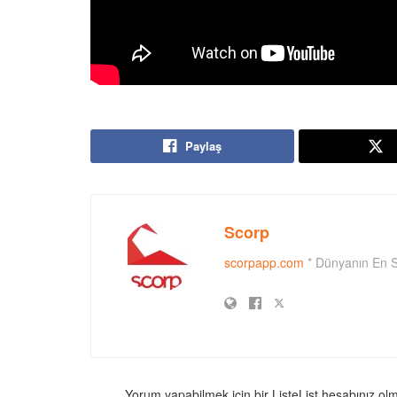
Paylaş
Scorp
scorpapp.com
* Dünyanın En S
Yorum yapabilmek için bir ListeList hesabınız ol