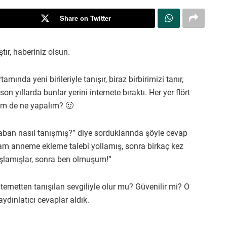
Share on Twitter
tır, haberiniz olsun.
mında yeni birileriyle tanışır, biraz birbirimizi tanır,
n yıllarda bunlar yerini internete bıraktı. Her yer flört
im de ne yapalım? 🙂
ban nasıl tanışmış?” diye sorduklarında şöyle cevap
bam anneme ekleme talebi yollamış, sonra birkaç kez
şlamışlar, sonra ben olmuşum!”
netten tanışılan sevgiliyle olur mu? Güvenilir mi? O
aydınlatıcı cevaplar aldık.