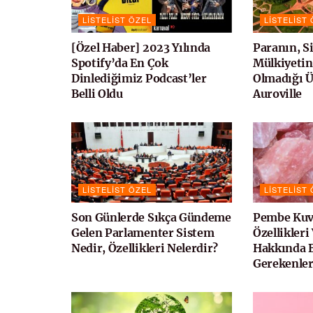
LISTELIST ÖZEL
LISTELIST
[Özel Haber] 2023 Yılında
Paranın, Si
Spotify’da En Çok
Mülkiyetin
Dinlediğimiz Podcast’ler
Olmadığı Ü
Belli Oldu
Auroville
LISTELIST ÖZEL
LISTELIST
Son Günlerde Sıkça Gündeme
Pembe Kuv
Gelen Parlamenter Sistem
Özellikleri
Nedir, Özellikleri Nelerdir?
Hakkında 
Gerekenle