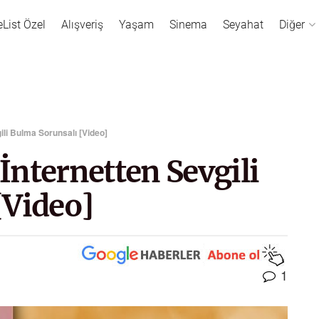
eList Özel
Alışveriş
Yaşam
Sinema
Seyahat
Diğer
gili Bulma Sorunsalı [Video]
 İnternetten Sevgili
[Video]
1