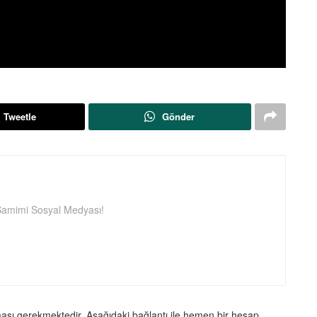
Tweetle
Gönder
amimi Sosyal Medyası!
ması gerekmektedir. Aşağıdaki bağlantı ile hemen bir hesap