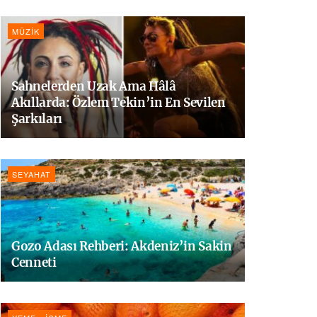
MÜZIK
Sahnelerden Uzak Ama Hâlâ
Akıllarda: Özlem Tekin’in En Sevilen
Şarkıları
SEYAHAT
Gozo Adası Rehberi: Akdeniz’in Sakin
Cenneti