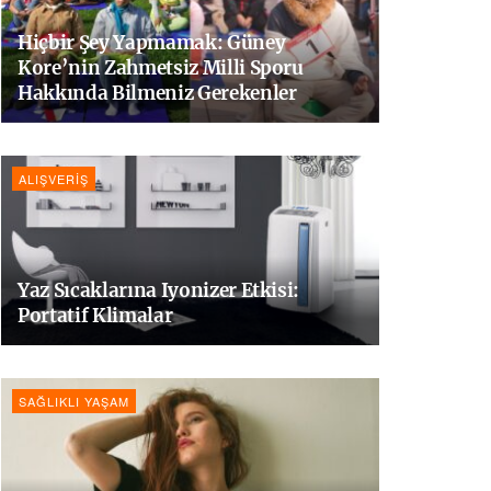
Hiçbir Şey Yapmamak: Güney
Kore’nin Zahmetsiz Milli Sporu
Hakkında Bilmeniz Gerekenler
ALIŞVERIŞ
Yaz Sıcaklarına Iyonizer Etkisi:
Portatif Klimalar
SAĞLIKLI YAŞAM