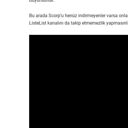
Buyursunlar.
Bu arada Scorp’u henüz indirmeyenler varsa onl
ListeList kanalını da takip etmemezlik yapmasınl