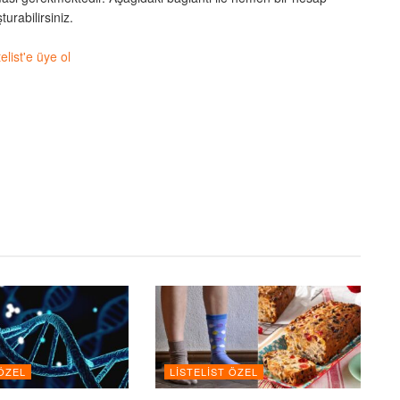
turabilirsiniz.
telist'e üye ol
 ÖZEL
LISTELIST ÖZEL