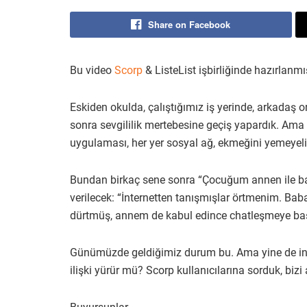
Share on Facebook
Bu video
Scorp
& ListeList işbirliğinde hazırlanmış
Eskiden okulda, çalıştığımız iş yerinde, arkadaş orta
sonra sevgililik mertebesine geçiş yapardık. Ama so
uygulaması, her yer sosyal ağ, ekmeğini yemeyel
Bundan birkaç sene sonra “Çocuğum annen ile ba
verilecek: “İnternetten tanışmışlar örtmenim. Ba
dürtmüş, annem de kabul edince chatleşmeye ba
Günümüzde geldiğimiz durum bu. Ama yine de inter
ilişki yürür mü? Scorp kullanıcılarına sorduk, bizi 