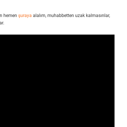
arı hemen
şuraya
alalım, muhabbetten uzak kalmasınlar,
ar.