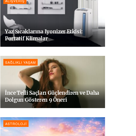
ALIŞVERIŞ
Yaz Sıcaklarına Iyonizer Etkisi:
Portatif Klimalar
SAĞLIKLI YAŞAM
İnce Telli Saçları Güçlendiren ve Daha
Dolgun Gösteren 9 Öneri
ASTROLOJI