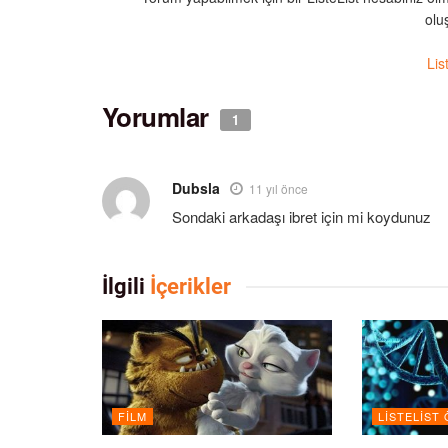
oluş
Lis
Yorumlar
1
Dubsla
11 yıl önce
Sondaki arkadaşı ibret için mi koydunuz
İlgili
İçerikler
FILM
LISTELIST