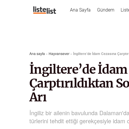
Ana Sayfa
Gündem
List
Ana sayfa
»
Hayvansever
»
İngiltere’de İdam Cezasına Çarptır
İngiltere’de İdam
Çarptırıldıktan S
Arı
İngiliz bir ailenin bavulunda Dalaman'da
türlerini tehdit ettiği gerekçesiyle idam 