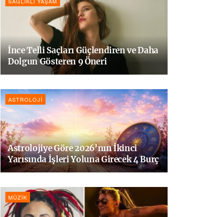
SAĞLIKLI YAŞAM
İnce Telli Saçları Güçlendiren ve Daha
Dolgun Gösteren 9 Öneri
ASTROLOJI
Astrolojiye Göre 2026’nın İkinci
Yarısında İşleri Yoluna Girecek 4 Burç
MÜZIK