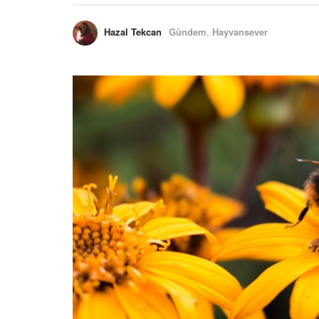
Hazal Tekcan
Gündem
,
Hayvansever