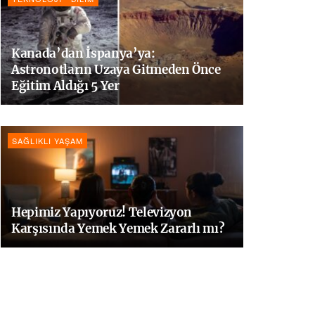
Kanada’dan İspanya’ya:
Astronotların Uzaya Gitmeden Önce
Eğitim Aldığı 5 Yer
SAĞLIKLI YAŞAM
Hepimiz Yapıyoruz! Televizyon
Karşısında Yemek Yemek Zararlı mı?