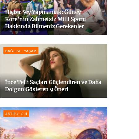
Hiçbir Şey Yapmamak: Güney
Kore’nin Zahmetsiz Milli Sporu
Hakkında Bilmeniz Gerekenler
SAĞLIKLI YAŞAM
İnce Telli Saçları Güçlendiren ve Daha
Dolgun Gösteren 9 Öneri
ASTROLOJI