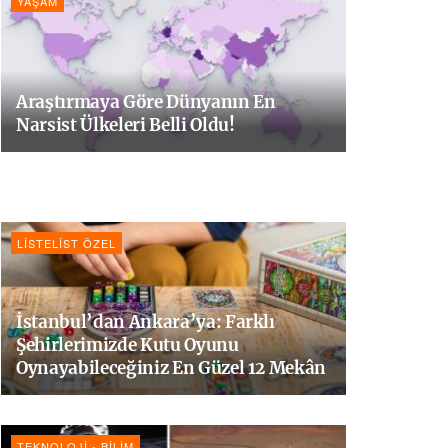
YAŞAM
Araştırmaya Göre Dünyanın En
Narsist Ülkeleri Belli Oldu!
LISTELIST ÖZEL
İstanbul’dan Ankara’ya: Farklı
Şehirlerimizde Kutu Oyunu
Oynayabileceğiniz En Güzel 12 Mekân
TEKNOLOJI - BILIM