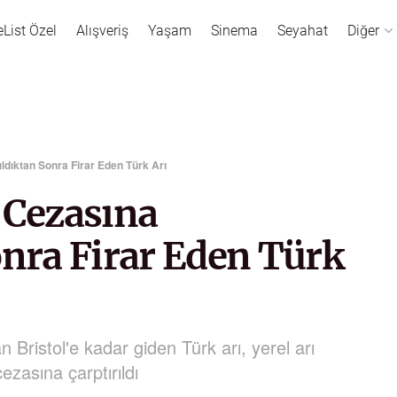
eList Özel
Alışveriş
Yaşam
Sinema
Seyahat
Diğer
ıldıktan Sonra Firar Eden Türk Arı
 Cezasına
onra Firar Eden Türk
n Bristol'e kadar giden Türk arı, yerel arı
cezasına çarptırıldı