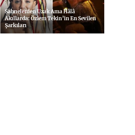
Sahnelerden Uzak Ama Hâlâ
Akıllarda: Özlem Tekin’in En Sevilen
Şarkıları