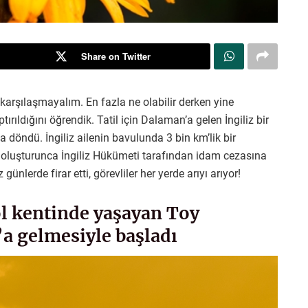
Share on Twitter
le karşılaşmayalım. En fazla ne olabilir derken yine
ırıldığını öğrendik. Tatil için Dalaman’a gelen İngiliz bir
la döndü. İngiliz ailenin bavulunda 3 bin km’lik bir
hdit oluşturunca İngiliz Hükümeti tarafından idam cezasına
günlerde firar etti, görevliler her yerde arıyı arıyor!
ol kentinde yaşayan Toy
’a gelmesiyle başladı