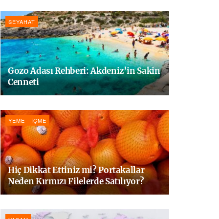
SEYAHAT
Gozo Adası Rehberi: Akdeniz’in Sakin
Cenneti
YEME - İÇME
Hiç Dikkat Ettiniz mi? Portakallar
Neden Kırmızı Filelerde Satılıyor?