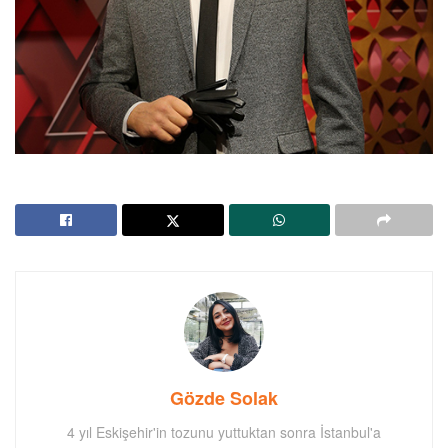
Gözde Solak
4 yıl Eskişehir'in tozunu yuttuktan sonra İstanbul'a