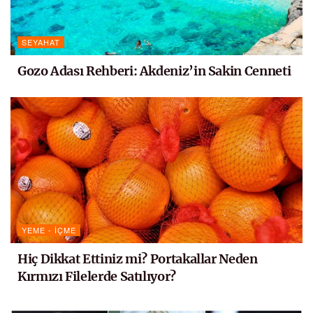
SEYAHAT
Gozo Adası Rehberi: Akdeniz’in Sakin Cenneti
YEME - İÇME
Hiç Dikkat Ettiniz mi? Portakallar Neden
Kırmızı Filelerde Satılıyor?