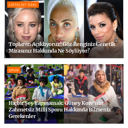
LISTELIST ÖZEL
Toplanın Açıklıyoruz! Göz Renginiz Genetik
Mirasınız Hakkında Ne Söylüyor?
SPOR
Hiçbir Şey Yapmamak: Güney Kore’nin
Zahmetsiz Milli Sporu Hakkında Bilmeniz
Gerekenler