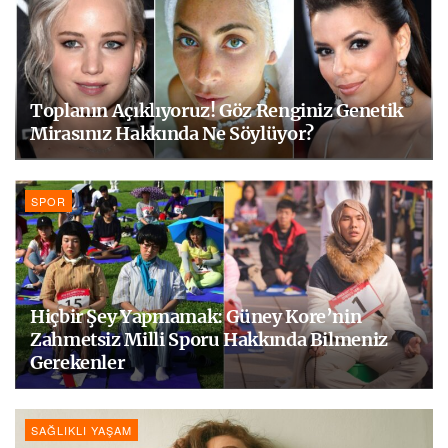
Toplanın Açıklıyoruz! Göz Renginiz Genetik
Mirasınız Hakkında Ne Söylüyor?
SPOR
Hiçbir Şey Yapmamak: Güney Kore’nin
Zahmetsiz Milli Sporu Hakkında Bilmeniz
Gerekenler
SAĞLIKLI YAŞAM