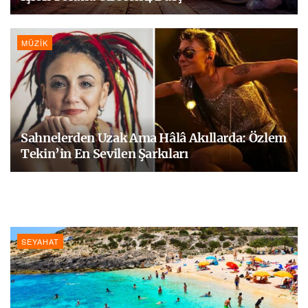
MÜZIK
Sahnelerden Uzak Ama Hâlâ Akıllarda: Özlem
Tekin’in En Sevilen Şarkıları
SEYAHAT