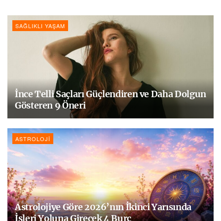
SAĞLIKLI YAŞAM
İnce Telli Saçları Güçlendiren ve Daha Dolgun
Gösteren 9 Öneri
ASTROLOJI
Astrolojiye Göre 2026’nın İkinci Yarısında
İşleri Yoluna Girecek 4 Burç