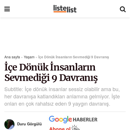
Ana sayfa
»
Yaşam
»
İçe Dönük İnsanların Sevmediği 9 Davranış
İçe Dönük İnsanların
Sevmediği 9 Davranış
Subtitle: İçe dönük insanlar sessiz olabilir ama bu,
her davranışa katlandıkları anlamına gelmiyor. İşte
onları en çok rahatsız eden 9 yaygın davranış.
Duru Görgülü