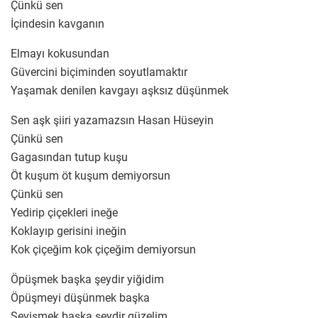
Çünkü sen
İçindesin kavganın
Elmayı kokusundan
Güvercini biçiminden soyutlamaktır
Yaşamak denilen kavgayı aşksız düşünmek
Sen aşk şiiri yazamazsın Hasan Hüseyin
Çünkü sen
Gagasından tutup kuşu
Öt kuşum öt kuşum demiyorsun
Çünkü sen
Yedirip çiçekleri ineğe
Koklayıp gerisini ineğin
Kok çiçeğim kok çiçeğim demiyorsun
Öpüşmek başka şeydir yiğidim
Öpüşmeyi düşünmek başka
Sevişmek başka şeydir güzelim