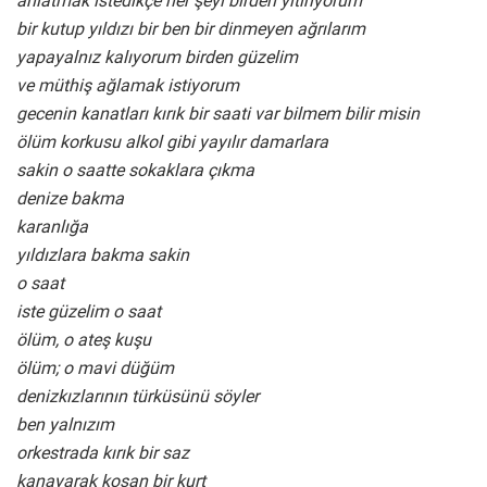
anlatmak istedikçe her şeyi birden yitiriyorum
bir kutup yıldızı bir ben bir dinmeyen ağrılarım
yapayalnız kalıyorum birden güzelim
ve müthiş ağlamak istiyorum
gecenin kanatları kırık bir saati var bilmem bilir misin
ölüm korkusu alkol gibi yayılır damarlara
sakin o saatte sokaklara çıkma
denize bakma
karanlığa
yıldızlara bakma sakin
o saat
iste güzelim o saat
ölüm, o ateş kuşu
ölüm; o mavi düğüm
denizkızlarının türküsünü söyler
ben yalnızım
orkestrada kırık bir saz
kanayarak koşan bir kurt