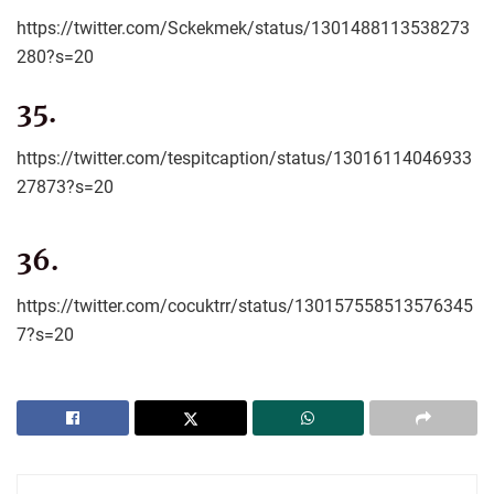
https://twitter.com/Sckekmek/status/1301488113538273
280?s=20
35.
https://twitter.com/tespitcaption/status/13016114046933
27873?s=20
36.
https://twitter.com/cocuktrr/status/130157558513576345
7?s=20