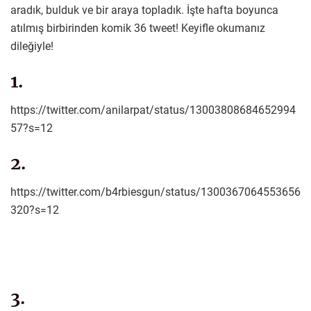
aradık, bulduk ve bir araya topladık. İşte hafta boyunca
atılmış birbirinden komik 36 tweet! Keyifle okumanız
dileğiyle!
1.
https://twitter.com/anilarpat/status/13003808684652994
57?s=12
2.
https://twitter.com/b4rbiesgun/status/1300367064553656
320?s=12
3.