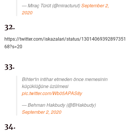
— Miraç Türüt (@miracturut)
September 2,
2020
32.
https://twitter.com/iskazaIari/status/13014069392897351
68?s=20
33.
Bihter'in intihar etmeden önce memesinin
küçüklüğüne üzülmesi
pic.twitter.com/Wb05APAS8y
— Behman Hakbudy (@BHakbudy)
September 2, 2020
34.