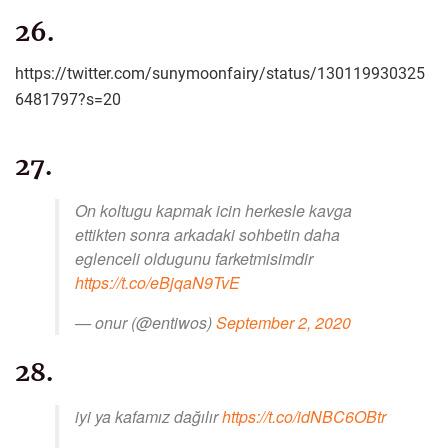
26.
https://twitter.com/sunymoonfairy/status/130119930325
6481797?s=20
27.
On koltugu kapmak icin herkesle kavga
ettikten sonra arkadaki sohbetin daha
eglenceli oldugunu farketmisimdir
https://t.co/eBjqaN9TvE
— onur (@entiwos)
September 2, 2020
28.
iyi ya kafamız dağılır
https://t.co/idNBC6OBtr