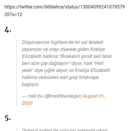
https://twitter.com/666lehce/status/13004099241078579
20?s=12
4.
Düşünsenize İngiltere’de bir sel felaketi
yaşanıyor ve orayı ziyarete giden Kraliçe
Elizabeth halkına “Bırakalım şimdi seli falan
ben size çay dağıtayım” diyor, halk “Hell
yeah” diye çığlık atıyor ve Kraliçe Elizabeth
halkına otobüsten earl grey fırlatmaya
başlıyor.
— meli.bu (@melihburakgur)
August 31,
2020
5.
Dolmuş şoförü ile yolcular arasında çıkan