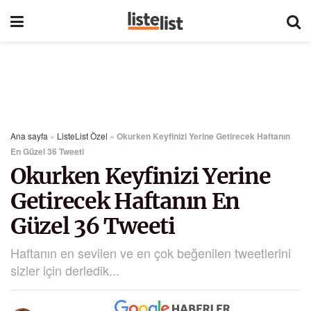
Ana sayfa
»
ListeList Özel
»
Okurken Keyfinizi Yerine Getirecek Haftanın
En Güzel 36 Tweeti
Okurken Keyfinizi Yerine
Getirecek Haftanın En
Güzel 36 Tweeti
Haftanın en sevilen ve en çok beğenilen tweetlerini
sizler için derledik...