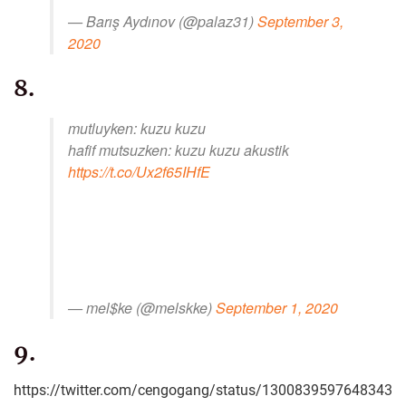
— Barış Aydınov (@palaz31)
September 3,
2020
8.
mutluyken: kuzu kuzu
hafif mutsuzken: kuzu kuzu akustik
https://t.co/Ux2f65IHfE
— mel$ke (@melskke)
September 1, 2020
9.
https://twitter.com/cengogang/status/1300839597648343