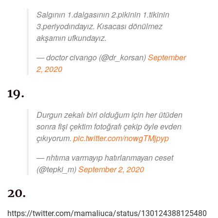
Salgının 1.dalgasının 2.pikinin 1.tikinin
3.periyodındayız. Kısacası dönülmez
akşamın ufkundayız.
— doctor civango (@dr_korsan)
September
2, 2020
19.
Durgun zekalı biri olduğum için her ütüden
sonra fişi çektim fotoğrafı çekip öyle evden
çıkıyorum.
pic.twitter.com/nowgTMjpyp
— rıhtıma varmayıp hatırlanmayan ceset
(@tepki_m)
September 2, 2020
20.
https://twitter.com/mamaliuca/status/130124388125480