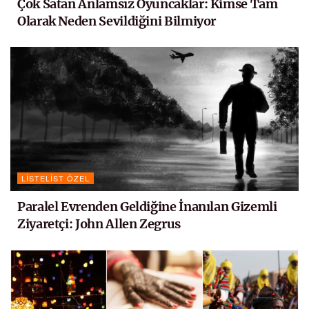
Çok Satan Anlamsız Oyuncaklar: Kimse Tam
Olarak Neden Sevildiğini Bilmiyor
LISTELIST ÖZEL
Paralel Evrenden Geldiğine İnanılan Gizemli
Ziyaretçi: John Allen Zegrus