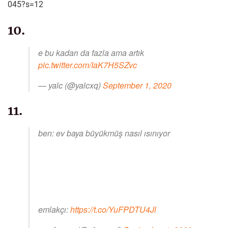
045?s=12
10.
e bu kadarı da fazla ama artık
pic.twitter.com/IaK7H5SZvc
— yalc (@yalcxq)
September 1, 2020
11.
ben: ev baya büyükmüş nasıl ısınıyor
emlakçı:
https://t.co/YuFPDTU4Jl