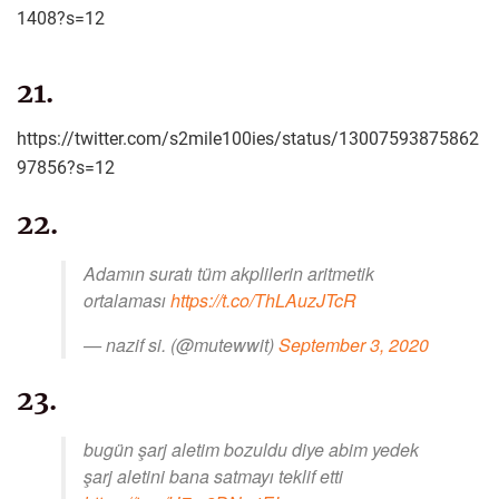
1408?s=12
21.
https://twitter.com/s2mile100ies/status/13007593875862
97856?s=12
22.
Adamın suratı tüm akplilerin aritmetik
ortalaması
https://t.co/ThLAuzJTcR
— nazif si. (@mutewwit)
September 3, 2020
23.
bugün şarj aletim bozuldu diye abim yedek
şarj aletini bana satmayı teklif etti