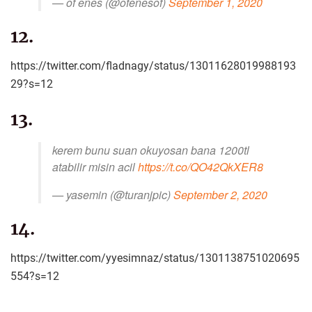
— of enes (@ofenesof)
September 1, 2020
12.
https://twitter.com/fladnagy/status/13011628019988193
29?s=12
13.
kerem bunu suan okuyosan bana 1200tl
atabilir misin acil
https://t.co/QO42QkXER8
— yasemin (@turanjpic)
September 2, 2020
14.
https://twitter.com/yyesimnaz/status/1301138751020695
554?s=12