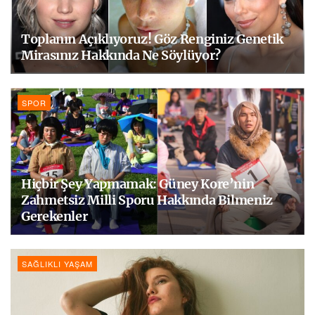
Toplanın Açıklıyoruz! Göz Renginiz Genetik
Mirasınız Hakkında Ne Söylüyor?
SPOR
Hiçbir Şey Yapmamak: Güney Kore’nin
Zahmetsiz Milli Sporu Hakkında Bilmeniz
Gerekenler
SAĞLIKLI YAŞAM