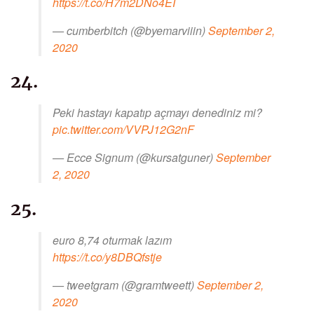
https://t.co/H7m2DNo4EI
— cumberbitch (@byemarviiin)
September 2,
2020
24.
Peki hastayı kapatıp açmayı denediniz mi?
pic.twitter.com/VVPJ12G2nF
— Ecce Signum (@kursatguner)
September
2, 2020
25.
euro 8,74 oturmak lazım
https://t.co/y8DBQfstje
— tweetgram (@gramtweett)
September 2,
2020