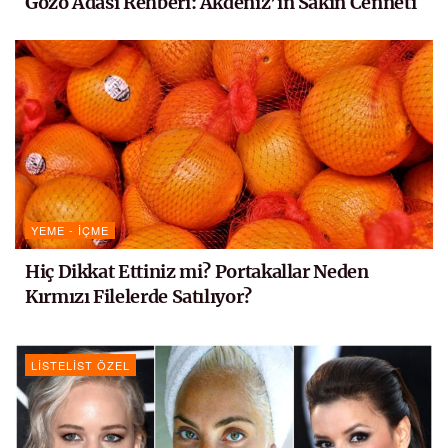
Gozo Adası Rehberi: Akdeniz’in Sakin Cenneti
YEME - İÇME
Hiç Dikkat Ettiniz mi? Portakallar Neden
Kırmızı Filelerde Satılıyor?
LISTELIST ÖZEL