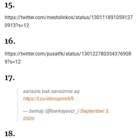
15.
https://twitter.com/mestolinkos/status/130111891059127
0913?s=12
16.
https://twitter.com/pusatfk/status/130122780354376908
9?s=12
17.
sansüre bak sansürme aq
https://t.co/40nrxpmiAR
— berkay (@berkayavci_)
September 3,
2020
18.