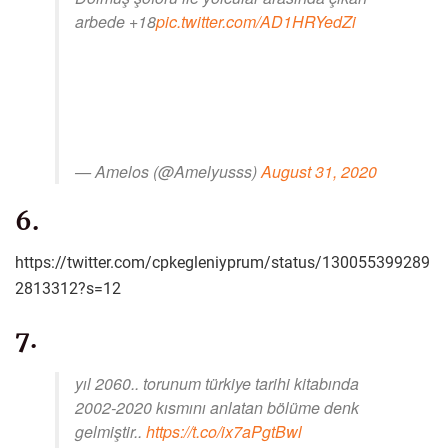
arbede +18
pic.twitter.com/AD1HRYedZi
— Amelos (@Amelyusss)
August 31, 2020
6.
https://twitter.com/cpkegleniyprum/status/130055399289
2813312?s=12
7.
yıl 2060.. torunum türkiye tarihi kitabında
2002-2020 kısmını anlatan bölüme denk
gelmiştir..
https://t.co/ix7aPgtBwl