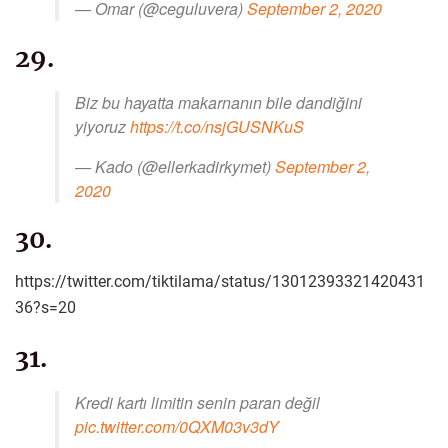
— Omar (@ceguluvera)
September 2, 2020
29.
Biz bu hayatta makarnanın bile dandiğini
yiyoruz
https://t.co/nsjGUSNKuS
— Kado (@ellerkadirkymet)
September 2,
2020
30.
https://twitter.com/tiktilama/status/13012393321420431
36?s=20
31.
Kredi kartı limitin senin paran değil
pic.twitter.com/0QXM03v3dY