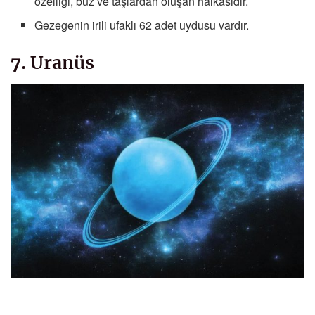
özelliği, buz ve taşlardan oluşan halkasıdır.
Gezegenin irili ufaklı 62 adet uydusu vardır.
7. Uranüs