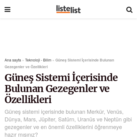
Ana sayfa
»
Teknoloji - Bilim
»
Güneş Sistemi İçerisinde Bulunan
Gezegenler ve Özellikleri
Güneş Sistemi İçerisinde
Bulunan Gezegenler ve
Özellikleri
Güneş sistemi içerisinde bulunan Merkür, Venüs,
Dünya, Mars, Jüpiter, Satürn, Uranüs ve Neptün gibi
gezegenler ve en önemli özelliklerini öğrenmeye
hazır mısınız?