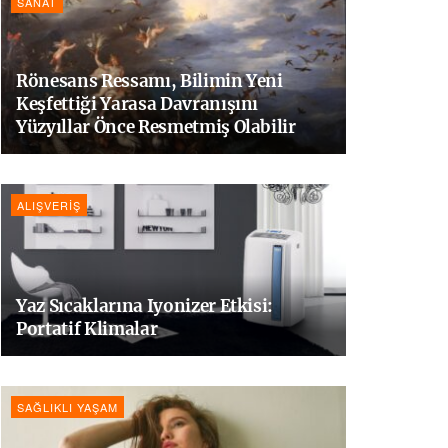
SANAT
Rönesans Ressamı, Bilimin Yeni
Keşfettiği Yarasa Davranışını
Yüzyıllar Önce Resmetmiş Olabilir
ALIŞVERIŞ
Yaz Sıcaklarına Iyonizer Etkisi:
Portatif Klimalar
SAĞLIKLI YAŞAM