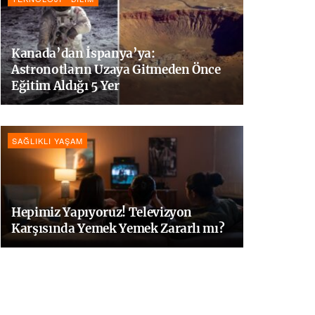
Kanada’dan İspanya’ya:
Astronotların Uzaya Gitmeden Önce
Eğitim Aldığı 5 Yer
SAĞLIKLI YAŞAM
Hepimiz Yapıyoruz! Televizyon
Karşısında Yemek Yemek Zararlı mı?