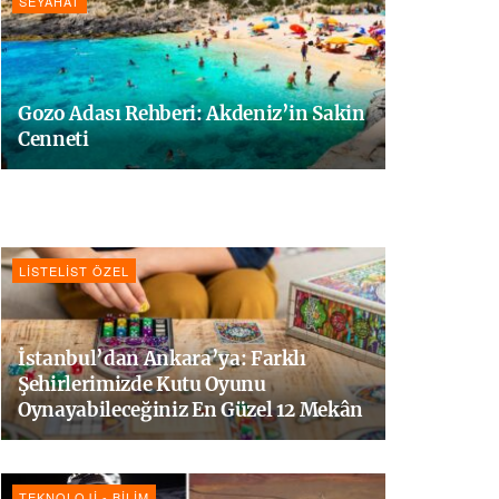
SEYAHAT
Gozo Adası Rehberi: Akdeniz’in Sakin
Cenneti
LISTELIST ÖZEL
İstanbul’dan Ankara’ya: Farklı
Şehirlerimizde Kutu Oyunu
Oynayabileceğiniz En Güzel 12 Mekân
TEKNOLOJI - BILIM