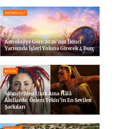
ASTROLOJI
Astrolojiye Göre 2026’nın İkinci
Yarısında İşleri Yoluna Girecek 4 Burç
MÜZIK
Sahnelerden Uzak Ama Hâlâ
Akıllarda: Özlem Tekin’in En Sevilen
Şarkıları