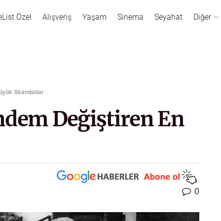
eList Özel
Alışveriş
Yaşam
Sinema
Seyahat
Diğer
üyük Skandallar
ndem Değiştiren En
0