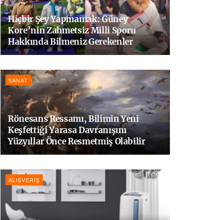
Hiçbir Şey Yapmamak: Güney
Kore’nin Zahmetsiz Milli Sporu
Hakkında Bilmeniz Gerekenler
SANAT
Rönesans Ressamı, Bilimin Yeni
Keşfettiği Yarasa Davranışını
Yüzyıllar Önce Resmetmiş Olabilir
ALIŞVERIŞ