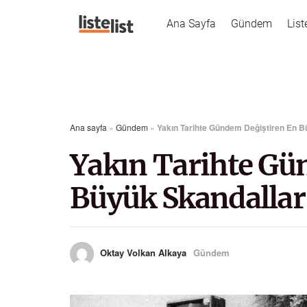
Ana Sayfa
Gündem
List
Ana sayfa
»
Gündem
»
Yakın Tarihte Gündem Değiştiren En B
Yakın Tarihte Gü
Büyük Skandallar
Oktay Volkan Alkaya
Gündem