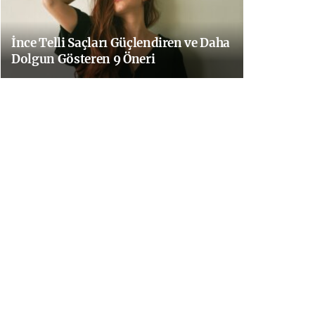
İnce Telli Saçları Güçlendiren ve Daha
Dolgun Gösteren 9 Öneri