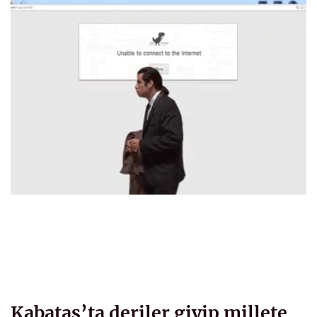
Kabataş’ta deriler giyip millete