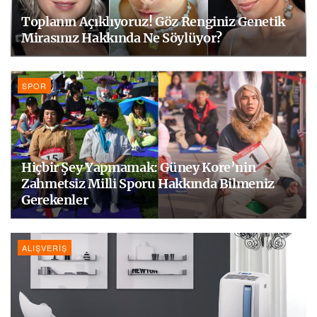
Toplanın Açıklıyoruz! Göz Renginiz Genetik
Mirasınız Hakkında Ne Söylüyor?
SPOR
Hiçbir Şey Yapmamak: Güney Kore’nin
Zahmetsiz Milli Sporu Hakkında Bilmeniz
Gerekenler
ALIŞVERIŞ