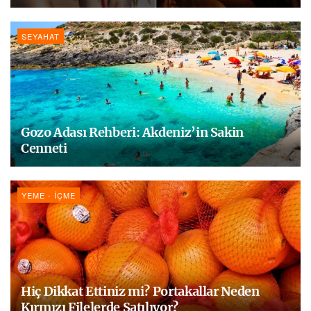
SEYAHAT
Gozo Adası Rehberi: Akdeniz’in Sakin
Cenneti
YEME - İÇME
Hiç Dikkat Ettiniz mi? Portakallar Neden
Kırmızı Filelerde Satılıyor?