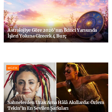
Astrolojiye Göre 2026’nın İkinci Yarısında
İşleri Yoluna Girecek 4 Burç
MÜZIK
Sahnelerden Uzak Ama Hâlâ Akıllarda: Özlem
Tekin’in En Sevilen Şarkıları