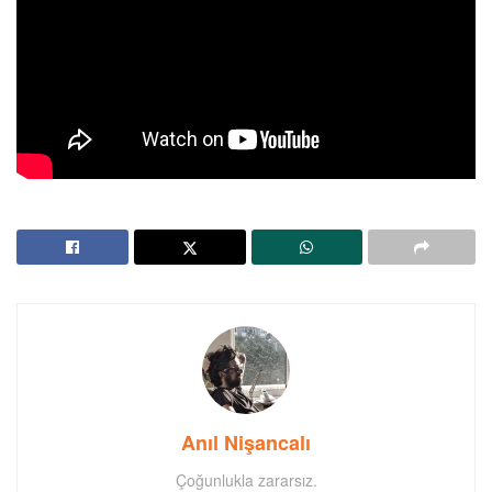
Anıl Nişancalı
Çoğunlukla zararsız.