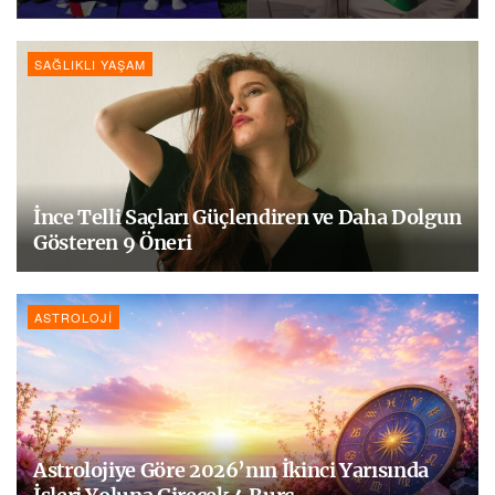
SAĞLIKLI YAŞAM
İnce Telli Saçları Güçlendiren ve Daha Dolgun
Gösteren 9 Öneri
ASTROLOJI
Astrolojiye Göre 2026’nın İkinci Yarısında