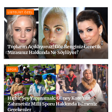
LISTELIST ÖZEL
Toplanın Açıklıyoruz! Göz Renginiz Genetik
Mirasınız Hakkında Ne Söylüyor?
SPOR
Hiçbir Şey Yapmamak: Güney Kore’nin
Zahmetsiz Milli Sporu Hakkında Bilmeniz
Gerekenler