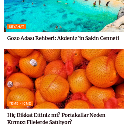
SEYAHAT
Gozo Adası Rehberi: Akdeniz’in Sakin Cenneti
YEME - İÇME
Hiç Dikkat Ettiniz mi? Portakallar Neden
Kırmızı Filelerde Satılıyor?