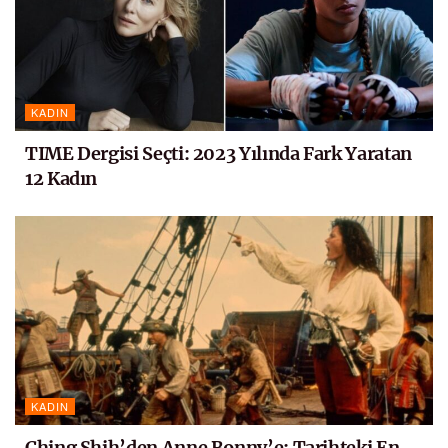
KADIN
TIME Dergisi Seçti: 2023 Yılında Fark Yaratan
12 Kadın
KADIN
Ching Shih’den Anne Bonny’e: Tarihteki En