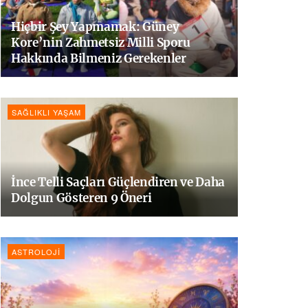
Hiçbir Şey Yapmamak: Güney
Kore’nin Zahmetsiz Milli Sporu
Hakkında Bilmeniz Gerekenler
SAĞLIKLI YAŞAM
İnce Telli Saçları Güçlendiren ve Daha
Dolgun Gösteren 9 Öneri
ASTROLOJI