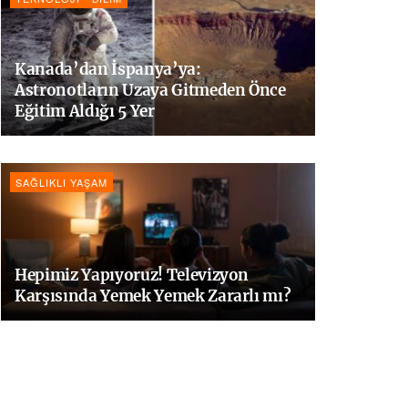
Kanada’dan İspanya’ya:
Astronotların Uzaya Gitmeden Önce
Eğitim Aldığı 5 Yer
SAĞLIKLI YAŞAM
Hepimiz Yapıyoruz! Televizyon
Karşısında Yemek Yemek Zararlı mı?