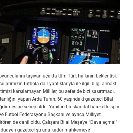
oyuncularını taşıyan uçakta tüm Türk halkının beklentisi,
larımızın futbola dair yaptıklarıyla ile ilgili bilgi almaktı.
timizi karşılamayan Milliler, bu sefer de bizi şaşırtmadı.
anlığını yapan Arda Turan, 60 yaşındaki gazeteci Bilal
ğdirmesine sebep oldu. Yapılan bu skandal hareketle spor
ye Futbol Federasyonu Başkanı ve ayrıca Milliyet
ören de dahil oldu. Çalışanı Bilal Meşe’ye “Dava açma!”
nu duayen gazeteci şu ana kadar mahkemeye