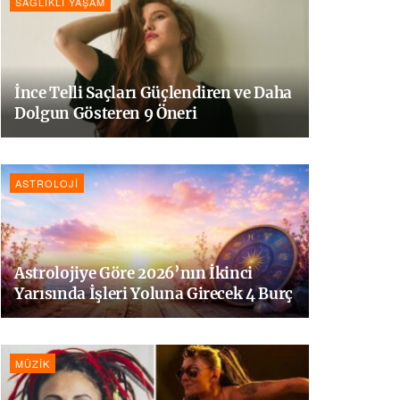
SAĞLIKLI YAŞAM
İnce Telli Saçları Güçlendiren ve Daha
Dolgun Gösteren 9 Öneri
ASTROLOJI
Astrolojiye Göre 2026’nın İkinci
Yarısında İşleri Yoluna Girecek 4 Burç
MÜZIK