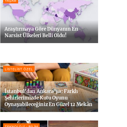
YAŞAM
Araştırmaya Göre Dünyanın En
Narsist Ülkeleri Belli Oldu!
LISTELIST ÖZEL
İstanbul’dan Ankara’ya: Farklı
Şehirlerimizde Kutu Oyunu
Oynayabileceğiniz En Güzel 12 Mekân
TEKNOLOJI - BILIM