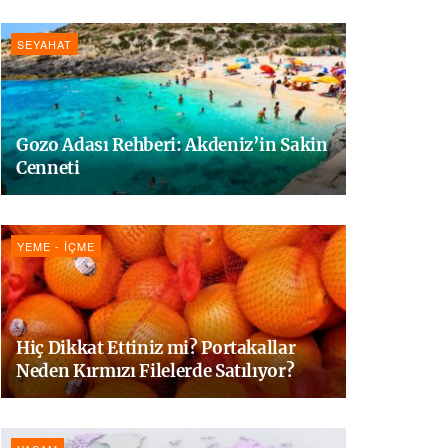
SEYAHAT
Gozo Adası Rehberi: Akdeniz’in Sakin
Cenneti
YEME - İÇME
Hiç Dikkat Ettiniz mi? Portakallar
Neden Kırmızı Filelerde Satılıyor?