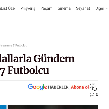
eList Özel
Alışveriş
Yaşam
Sinema
Seyahat
Diğer
Başarmış 7 Futbolcu
ndallarla Gündem
7 Futbolcu
0