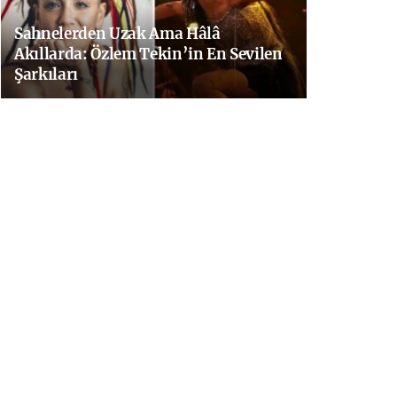
Sahnelerden Uzak Ama Hâlâ
Akıllarda: Özlem Tekin’in En Sevilen
Şarkıları