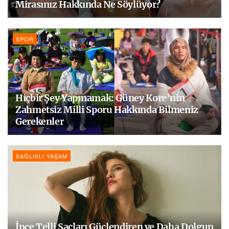
Mirasınız Hakkında Ne Söylüyor?
SPOR
Hiçbir Şey Yapmamak: Güney Kore’nin
Zahmetsiz Milli Sporu Hakkında Bilmeniz
Gerekenler
SAĞLIKLI YAŞAM
İnce Telli Saçları Güçlendiren ve Daha Dolgun