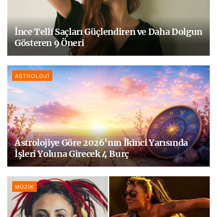
İnce Telli Saçları Güçlendiren ve Daha Dolgun
Gösteren 9 Öneri
ASTROLOJI
Astrolojiye Göre 2026’nın İkinci Yarısında
İşleri Yoluna Girecek 4 Burç
MÜZIK