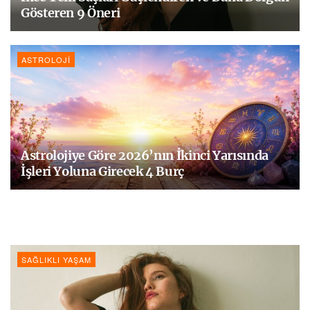
Gösteren 9 Öneri
ASTROLOJI
Astrolojiye Göre 2026’nın İkinci Yarısında
İşleri Yoluna Girecek 4 Burç
SAĞLIKLI YAŞAM