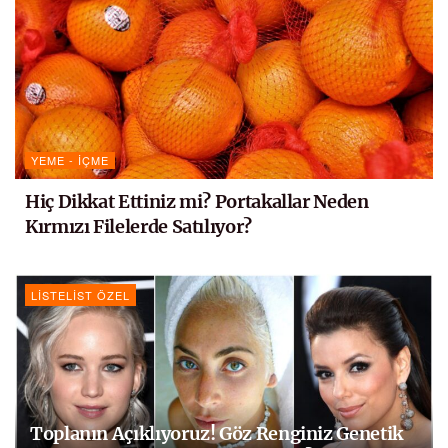
YEME - İÇME
Hiç Dikkat Ettiniz mi? Portakallar Neden
Kırmızı Filelerde Satılıyor?
LISTELIST ÖZEL
Toplanın Açıklıyoruz! Göz Renginiz Genetik