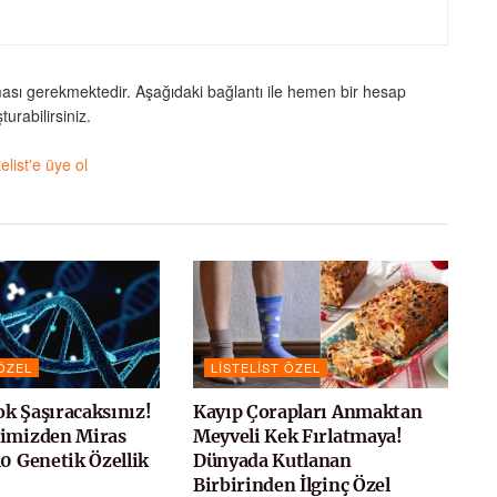
ması gerekmektedir. Aşağıdaki bağlantı ile hemen bir hesap
turabilirsiniz.
telist'e üye ol
 ÖZEL
LISTELIST ÖZEL
k Şaşıracaksınız!
Kayıp Çorapları Anmaktan
rimizden Miras
Meyveli Kek Fırlatmaya!
10 Genetik Özellik
Dünyada Kutlanan
Birbirinden İlginç Özel