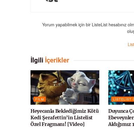
Yorum yapabilmek için bir ListeList hesabınız ol
oluş
Lis
İlgili
İçerikler
FILM
LISTELIST
Heyecanla Beklediğimiz Kötü
Duyunca Ço
Kedi Şerafettin’in Listelist
Ebeveynle
Özel Fragmanı! [Video]
Aldığımız 