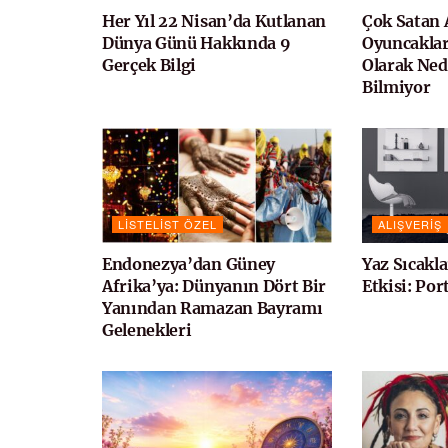
Her Yıl 22 Nisan’da Kutlanan
Çok Satan 
Dünya Günü Hakkında 9
Oyuncakla
Gerçek Bilgi
Olarak Ned
Bilmiyor
LISTELIST ÖZEL
ALIŞVERIŞ
Endonezya’dan Güney
Yaz Sıcakl
Afrika’ya: Dünyanın Dört Bir
Etkisi: Por
Yanından Ramazan Bayramı
Gelenekleri