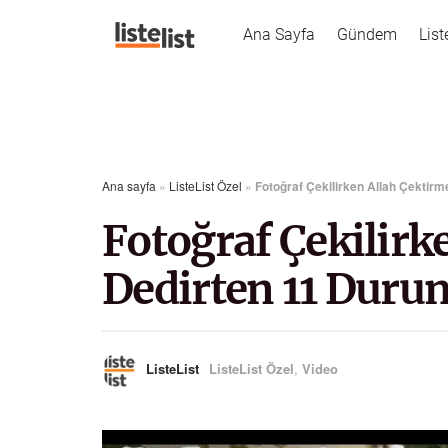
Ana Sayfa
Gündem
List
Ana sayfa
»
ListeList Özel
»
Fotoğraf Çekilirken Allah Çektirm
Fotoğraf Çekilirk
Dedirten 11 Duru
ListeList
ListeList Özel
,
Video