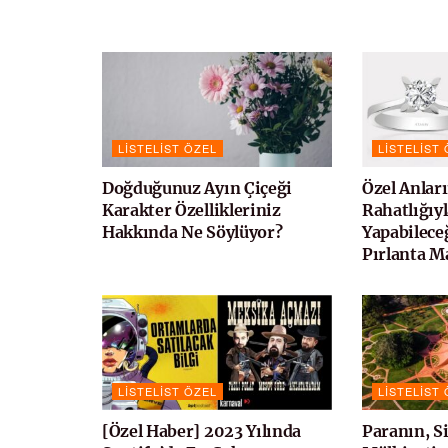
LISTELIST ÖZEL
LISTELIST
Doğduğunuz Ayın Çiçeği
Özel Anlar
Karakter Özellikleriniz
Rahatlığıyl
Hakkında Ne Söylüyor?
Yapabileceğ
Pırlanta M
LISTELIST ÖZEL
LISTELIST
[Özel Haber] 2023 Yılında
Paranın, Si