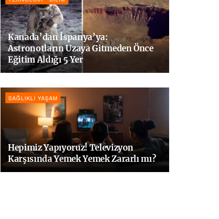
Kanada’dan İspanya’ya:
Astronotların Uzaya Gitmeden Önce
Eğitim Aldığı 5 Yer
SAĞLIKLI YAŞAM
Hepimiz Yapıyoruz! Televizyon
Karşısında Yemek Yemek Zararlı mı?