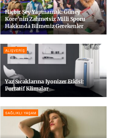
Hiçbir Şey Yapmamak: Güney
Kore’nin Zahmetsiz Milli Sporu
Hakkında Bilmeniz Gerekenler
ALIŞVERIŞ
Yaz Sıcaklarına Iyonizer Etkisi:
Portatif Klimalar
SAĞLIKLI YAŞAM