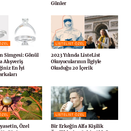
Günler
 ÖZEL
LISTELIST ÖZEL
ın Simgesi: Gönül
2023 Yılında ListeList
a Alışveriş
Okuyucularının İlgiyle
iniz En İyi
Okuduğu 20 İçerik
arkaları
 ÖZEL
LISTELIST ÖZEL
yasetin, Özel
Bir Erkeğin Alfa Kişilik