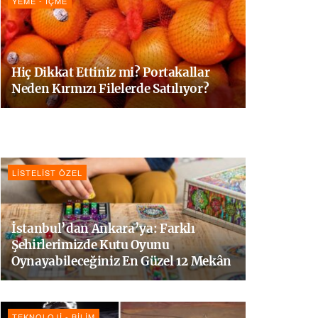
YEME - İÇME
Hiç Dikkat Ettiniz mi? Portakallar
Neden Kırmızı Filelerde Satılıyor?
LISTELIST ÖZEL
İstanbul’dan Ankara’ya: Farklı
Şehirlerimizde Kutu Oyunu
Oynayabileceğiniz En Güzel 12 Mekân
TEKNOLOJI - BILIM