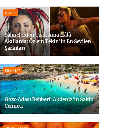
MÜZIK
Sahnelerden Uzak Ama Hâlâ
Akıllarda: Özlem Tekin’in En Sevilen
Şarkıları
SEYAHAT
Gozo Adası Rehberi: Akdeniz’in Sakin
Cenneti