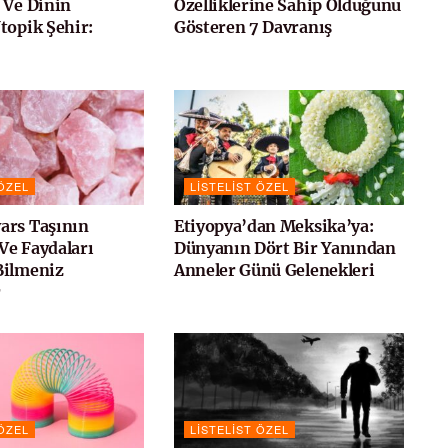
 Ve Dinin
Özelliklerine Sahip Olduğunu
topik Şehir:
Gösteren 7 Davranış
 ÖZEL
LISTELIST ÖZEL
ars Taşının
Etiyopya’dan Meksika’ya:
 Ve Faydaları
Dünyanın Dört Bir Yanından
Bilmeniz
Anneler Günü Gelenekleri
r
 ÖZEL
LISTELIST ÖZEL