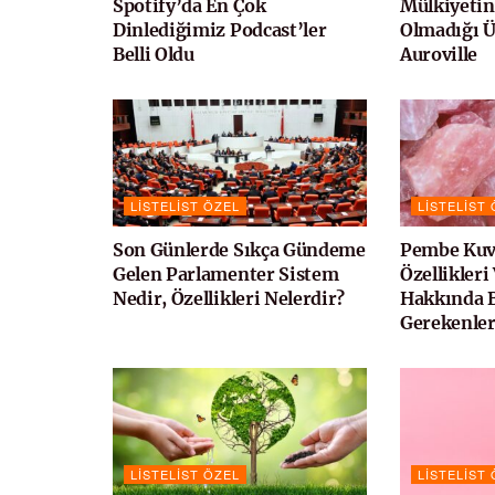
Spotify’da En Çok
Mülkiyetin
Dinlediğimiz Podcast’ler
Olmadığı Ü
Belli Oldu
Auroville
LISTELIST ÖZEL
LISTELIST
Son Günlerde Sıkça Gündeme
Pembe Kuv
Gelen Parlamenter Sistem
Özellikleri
Nedir, Özellikleri Nelerdir?
Hakkında 
Gerekenle
LISTELIST ÖZEL
LISTELIST