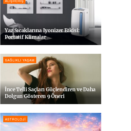
ALIŞVERIŞ
Yaz Sıcaklarına Iyonizer Etkisi:
Portatif Klimalar
SAĞLIKLI YAŞAM
İnce Telli Saçları Güçlendiren ve Daha
Dolgun Gösteren 9 Öneri
ASTROLOJI