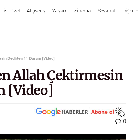
eList Özel
Alışveriş
Yaşam
Sinema
Seyahat
Diğer
esin Dedirten 11 Durum [Video]
en Allah Çektirmesin
m [Video]
0