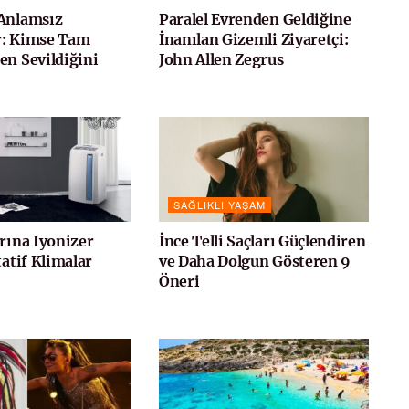
Anlamsız
Paralel Evrenden Geldiğine
r: Kimse Tam
İnanılan Gizemli Ziyaretçi:
en Sevildiğini
John Allen Zegrus
SAĞLIKLI YAŞAM
arına Iyonizer
İnce Telli Saçları Güçlendiren
tatif Klimalar
ve Daha Dolgun Gösteren 9
Öneri