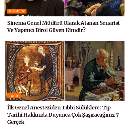
GÜNDEM
Sinema Genel Müdürü Olarak Atanan Senarist
Ve Yapımcı Birol Güven Kimdir?
TARIH
İlk Genel Anesteziden Tıbbi Sülüklere: Tıp
Tarihi Hakkında Duyunca Çok Şaşıracağınız 7
Gerçek