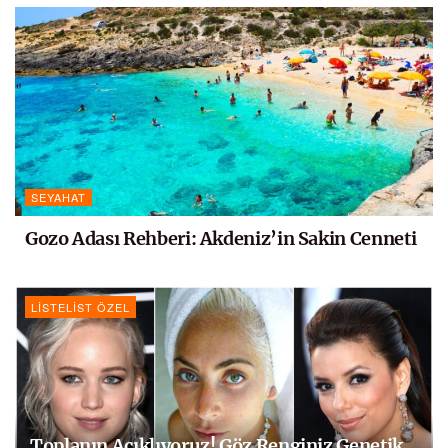
SEYAHAT
Gozo Adası Rehberi: Akdeniz’in Sakin Cenneti
LISTELIST ÖZEL
Toplanın Açıklıyoruz! Göz Renginiz Genetik