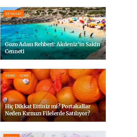
SEYAHAT
Gozo Adası Rehberi: Akdeniz’in Sakin
Cenneti
YEME - İÇME
Hiç Dikkat Ettiniz mi? Portakallar
Neden Kırmızı Filelerde Satılıyor?