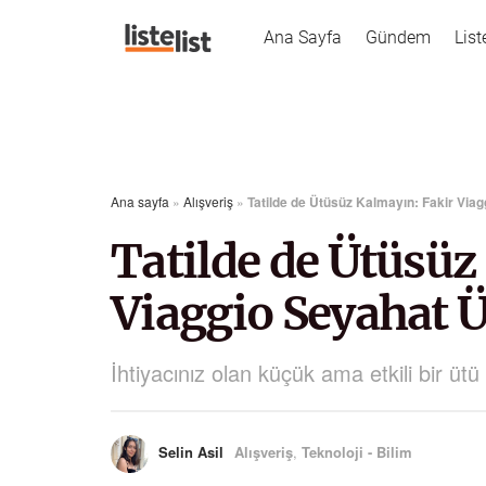
Ana Sayfa
Gündem
List
Ana sayfa
»
Alışveriş
»
Tatilde de Ütüsüz Kalmayın: Fakir Via
Tatilde de Ütüsüz
Viaggio Seyahat 
İhtiyacınız olan küçük ama etkili bir ü
Selin Asil
Alışveriş
,
Teknoloji - Bilim