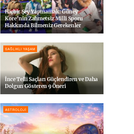
Hiçbir Şey Yapmamak: Güney
Kore’nin Zahmetsiz Milli Sporu
Hakkında Bilmeniz Gerekenler
SAĞLIKLI YAŞAM
İnce Telli Saçları Güçlendiren ve Daha
Dolgun Gösteren 9 Öneri
ASTROLOJI