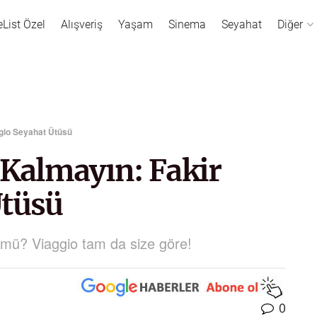
eList Özel
Alışveriş
Yaşam
Sinema
Seyahat
Diğer
ggio Seyahat Ütüsü
 Kalmayın: Fakir
Ütüsü
tü mü? Viaggio tam da size göre!
0