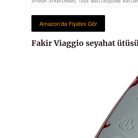
Ürünün Arkasındaki Tuşa Basıldığında Katlan
Amazon’da Fiyatını Gör
Fakir Viaggio seyahat ütüsü