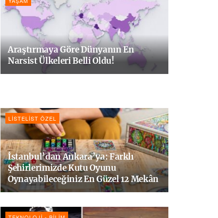
YAŞAM
Araştırmaya Göre Dünyanın En
Narsist Ülkeleri Belli Oldu!
LISTELIST ÖZEL
İstanbul’dan Ankara’ya: Farklı
Şehirlerimizde Kutu Oyunu
Oynayabileceğiniz En Güzel 12 Mekân
TEKNOLOJI - BILIM