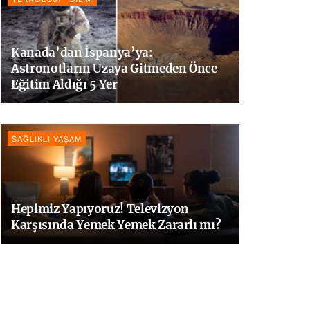
Kanada’dan İspanya’ya:
Astronotların Uzaya Gitmeden Önce
Eğitim Aldığı 5 Yer
SAĞLIKLI YAŞAM
Hepimiz Yapıyoruz! Televizyon
Karşısında Yemek Yemek Zararlı mı?