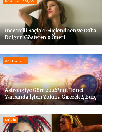
SAĞLIKLI YAŞAM
İnce Telli Saçları Güçlendiren ve Daha
Dolgun Gösteren 9 Öneri
ASTROLOJI
Astrolojiye Göre 2026’nın İkinci
Yarısında İşleri Yoluna Girecek 4 Burç
MÜZIK