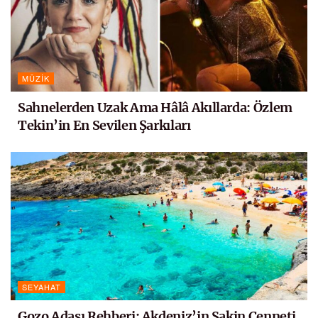
MÜZIK
Sahnelerden Uzak Ama Hâlâ Akıllarda: Özlem
Tekin’in En Sevilen Şarkıları
SEYAHAT
Gozo Adası Rehberi: Akdeniz’in Sakin Cenneti