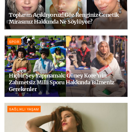
Toplanın Açıklıyoruz! Göz Renginiz Genetik
Mirasınız Hakkında Ne Söylüyor?
SPOR
Hiçbir Şey Yapmamak: Güney Kore’nin
Zahmetsiz Milli Sporu Hakkında Bilmeniz
Gerekenler
SAĞLIKLI YAŞAM