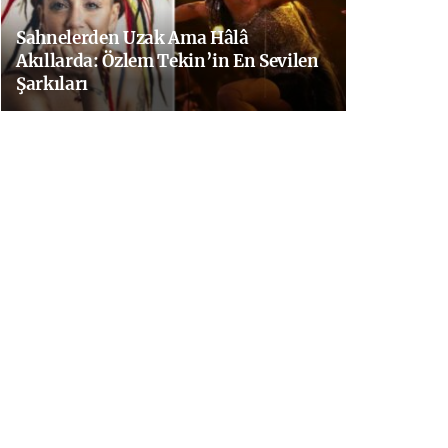
Sahnelerden Uzak Ama Hâlâ
Akıllarda: Özlem Tekin’in En Sevilen
Şarkıları