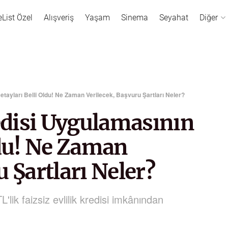
eList Özel
Alışveriş
Yaşam
Sinema
Seyahat
Diğer
Detayları Belli Oldu! Ne Zaman Verilecek, Başvuru Şartları Neler?
redisi Uygulamasının
ldu! Ne Zaman
 Şartları Neler?
 TL'lik faizsiz evlilik kredisi imkânından