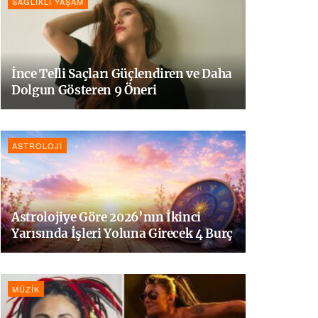
SAĞLIKLI YAŞAM
İnce Telli Saçları Güçlendiren ve Daha
Dolgun Gösteren 9 Öneri
ASTROLOJI
Astrolojiye Göre 2026’nın İkinci
Yarısında İşleri Yoluna Girecek 4 Burç
MÜZIK