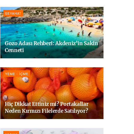
SEYAHAT
Gozo Adası Rehberi: Akdeniz’in Sakin
Cenneti
YEME - İÇME
Hiç Dikkat Ettiniz mi? Portakallar
Neden Kırmızı Filelerde Satılıyor?