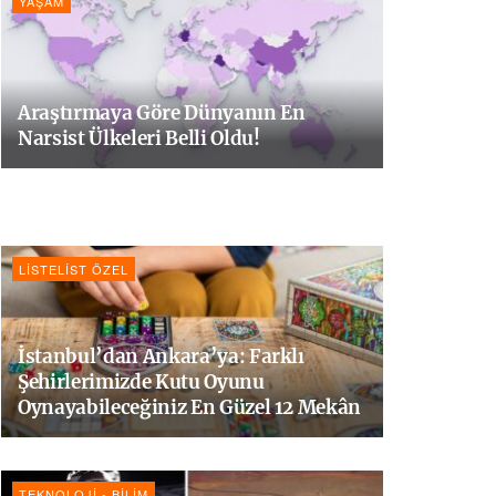
YAŞAM
Araştırmaya Göre Dünyanın En
Narsist Ülkeleri Belli Oldu!
LISTELIST ÖZEL
İstanbul’dan Ankara’ya: Farklı
Şehirlerimizde Kutu Oyunu
Oynayabileceğiniz En Güzel 12 Mekân
TEKNOLOJI - BILIM