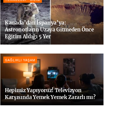
Kanada’dan İspanya’ya:
Astronotların Uzaya Gitmeden Önce
Eğitim Aldığı 5 Yer
SAĞLIKLI YAŞAM
Hepimiz Yapıyoruz! Televizyon
Karşısında Yemek Yemek Zararlı mı?