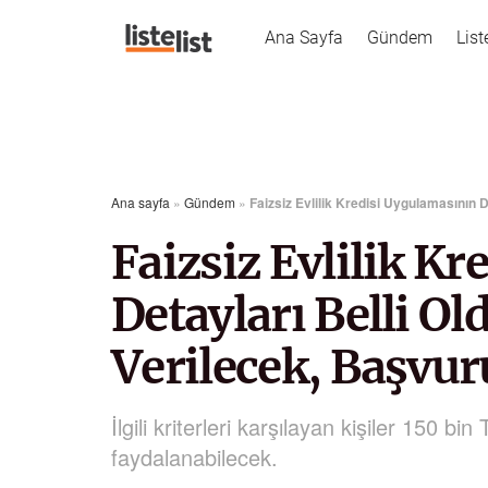
Ana Sayfa
Gündem
List
Ana sayfa
»
Gündem
»
Faizsiz Evlilik Kredisi Uygulamasının 
Faizsiz Evlilik K
Detayları Belli O
Verilecek, Başvuru
İlgili kriterleri karşılayan kişiler 150 bin
faydalanabilecek.