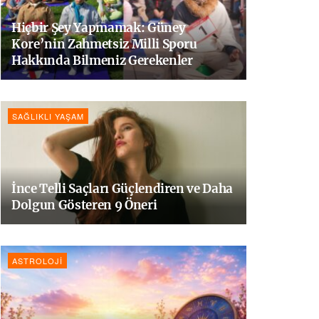
Hiçbir Şey Yapmamak: Güney
Kore’nin Zahmetsiz Milli Sporu
Hakkında Bilmeniz Gerekenler
SAĞLIKLI YAŞAM
İnce Telli Saçları Güçlendiren ve Daha
Dolgun Gösteren 9 Öneri
ASTROLOJI