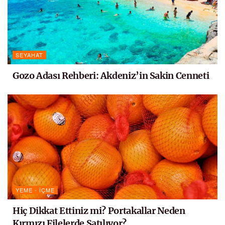
SEYAHAT
Gozo Adası Rehberi: Akdeniz’in Sakin Cenneti
YEME - İÇME
Hiç Dikkat Ettiniz mi? Portakallar Neden
Kırmızı Filelerde Satılıyor?