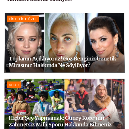
LISTELIST ÖZEL
Toplanın Açıklıyoruz! Göz Renginiz Genetik
Mirasınız Hakkında Ne Söylüyor?
SPOR
Hiçbir Şey Yapmamak: Güney Kore’nin
Zahmetsiz Milli Sporu Hakkında Bilmeniz