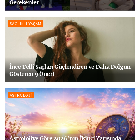
Gerekenler
SAĞLIKLI YAŞAM
İnce Telli Saçları Güçlendiren ve Daha Dolgun
Gösteren 9 Öneri
ASTROLOJI
Astrolojiye Göre 2026’nın İkinci Yarısında