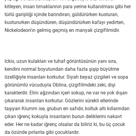
kitleyen, insan tırnaklarının para yerine kullanılması gibi her
türlü garipliği içinde barındıran, güldürürken kusturan,
kustururken düşündüren, düşündürürken kafayı yedirten,
Nickelodeon’ın gelmiş geçmiş en manyak çizgifilmidir.
Ickis, uzun kulakları ve tuhaf görüntüsünün yanı sıra,
kendini normal boyutundan daha fazla şişip büyütme
özelliğiyle insanları korkutur. Siyah beyaz çizgileri ve sopa
görünümlü vücuduyla Oblina, çizgifilmdeki zeki, dişi
karakterdir. Elini ağzından içeri sokup, ne var ne yok dışarı
çıkararak insanları korkutur. Gözlerini sürekli ellerinde
taşıyan Krumm ise, grubun en safıdır, koltuk altı kıllarından
çıkan iğrenç kokuyla insanların burun deliklerini nakavt
eder. Her ne kadar iğrenç olsalar da biliriz ki, bu üç çocuk
da özünde pırlanta gibi çocuklardır.