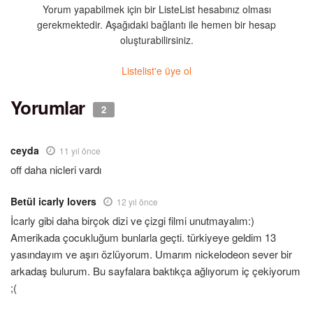
Yorum yapabilmek için bir ListeList hesabınız olması
gerekmektedir. Aşağıdaki bağlantı ile hemen bir hesap
oluşturabilirsiniz.
Listelist'e üye ol
Yorumlar
2
ceyda
11 yıl önce
off daha nicleri vardı
Betül icarly lovers
12 yıl önce
İcarly gibi daha birçok dizi ve çizgi filmi unutmayalım:)
Amerikada çocukluğum bunlarla geçti. türkiyeye geldim 13
yasındayım ve aşırı özlüyorum. Umarım nickelodeon sever bir
arkadaş bulurum. Bu sayfalara baktıkça ağlıyorum iç çekiyorum
;(