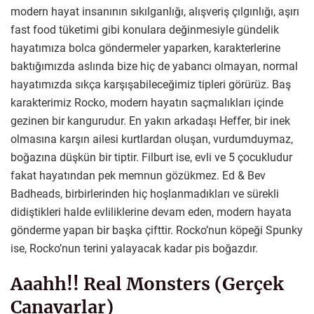
modern hayat insanının sıkılganlığı, alışveriş çılgınlığı, aşırı
fast food tüketimi gibi konulara değinmesiyle gündelik
hayatımıza bolca göndermeler yaparken, karakterlerine
baktığımızda aslında bize hiç de yabancı olmayan, normal
hayatımızda sıkça karşışabileceğimiz tipleri görürüz. Baş
karakterimiz Rocko, modern hayatın saçmalıkları içinde
gezinen bir kangurudur. En yakın arkadaşı Heffer, bir inek
olmasına karşın ailesi kurtlardan oluşan, vurdumduymaz,
boğazına düşkün bir tiptir. Filburt ise, evli ve 5 çocukludur
fakat hayatından pek memnun gözükmez. Ed & Bev
Badheads, birbirlerinden hiç hoşlanmadıkları ve sürekli
didiştikleri halde evliliklerine devam eden, modern hayata
gönderme yapan bir başka çifttir. Rocko’nun köpeği Spunky
ise, Rocko’nun terini yalayacak kadar pis boğazdır.
Aaahh!! Real Monsters (Gerçek
Canavarlar)