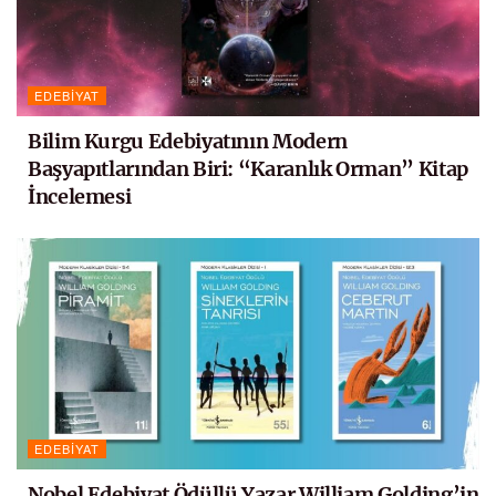
EDEBIYAT
Bilim Kurgu Edebiyatının Modern
Başyapıtlarından Biri: “Karanlık Orman” Kitap
İncelemesi
EDEBIYAT
Nobel Edebiyat Ödüllü Yazar William Golding’in