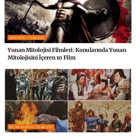
AKSIYON FILMLERI
Yunan Mitolojisi Filmleri: Konularında Yunan
Mitolojisini İçeren 10 Film
BILIM KURGU FILMLERI