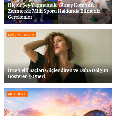
Hiçbir Şey Yapmamak: Güney Kore’nin
Zahmetsiz Milli Sporu Hakkında Bilmeniz
Gerekenler
SAĞLIKLI YAŞAM
İnce Telli Saçları Güçlendiren ve Daha Dolgun
Gösteren 9 Öneri
ASTROLOJI