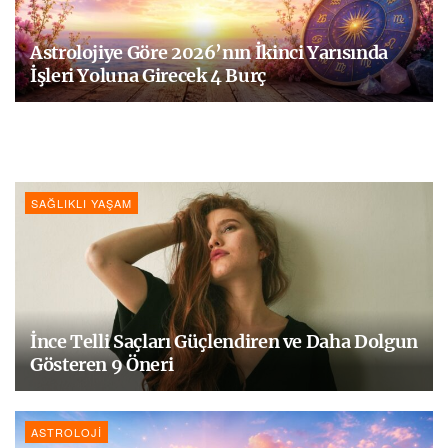
Astrolojiye Göre 2026’nın İkinci Yarısında
İşleri Yoluna Girecek 4 Burç
SAĞLIKLI YAŞAM
İnce Telli Saçları Güçlendiren ve Daha Dolgun
Gösteren 9 Öneri
ASTROLOJI