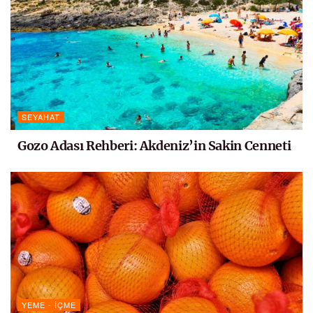
SEYAHAT
Gozo Adası Rehberi: Akdeniz’in Sakin Cenneti
YEME - İÇME