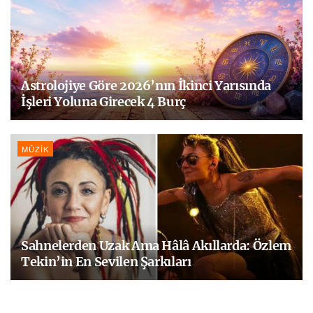
Astrolojiye Göre 2026’nın İkinci Yarısında
İşleri Yoluna Girecek 4 Burç
MÜZIK
Sahnelerden Uzak Ama Hâlâ Akıllarda: Özlem
Tekin’in En Sevilen Şarkıları