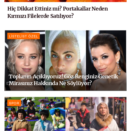
Hiç Dikkat Ettiniz mi? Portakallar Neden
Kırmızı Filelerde Satılıyor?
LISTELIST ÖZEL
Toplanın Açıklıyoruz! Göz Renginiz Genetik
Mirasınız Hakkında Ne Söylüyor?
SPOR