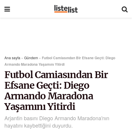
Ana sayfa
»
Gündem
»
Futbol Camiasından Bir Efsane Geçti: Diego
Armando Maradona Yaşamını Yitirdi
Futbol Camiasından Bir
Efsane Geçti: Diego
Armando Maradona
Yaşamını Yitirdi
Arjantin basını Diego Armando Maradona'nın
hayatını kaybettiğini duyurdu.