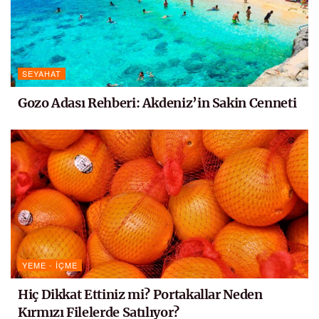
SEYAHAT
Gozo Adası Rehberi: Akdeniz’in Sakin Cenneti
YEME - İÇME
Hiç Dikkat Ettiniz mi? Portakallar Neden
Kırmızı Filelerde Satılıyor?