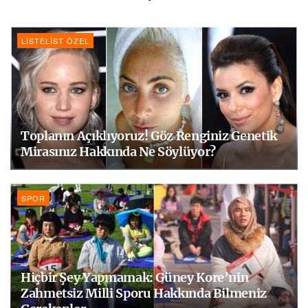
LISTELIST ÖZEL
Toplanın Açıklıyoruz! Göz Renginiz Genetik
Mirasınız Hakkında Ne Söylüyor?
SPOR
Hiçbir Şey Yapmamak: Güney Kore’nin
Zahmetsiz Milli Sporu Hakkında Bilmeniz