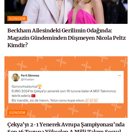
GÜNDEM
Beckham Ailesindeki Gerilimin Odağında:
Magazin Gündeminden Düşmeyen Nicola Peltz
Kimdir?
GÜNDEM
Çekya’yı 2-1 Yenerek Avrupa Şampiyonası’nda
Son 16 Turuna Yükselen A Milli Takım Sosyal