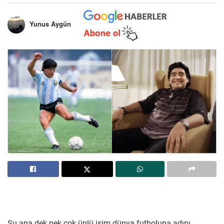
Yunus Aygün
Şu ana dek pek çok ünlü isim dünya futboluna adını