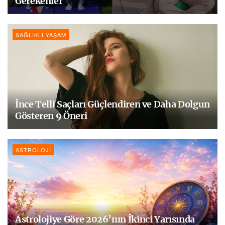
Gerekenler
SAĞLIKLI YAŞAM
İnce Telli Saçları Güçlendiren ve Daha Dolgun
Gösteren 9 Öneri
ASTROLOJI
Astrolojiye Göre 2026’nın İkinci Yarısında