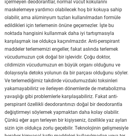
içermeyen deodorantlar, normal vücut kokularını
maskelemeye yardımcı olabilecek hoş bir kokuya sahip
olabilir, ama alüminyum tuzları kullanılmadan formüle
edildikleri için terlemenin önüne geçemezler. İşte bu
noktada hangisini kullanmak daha iyi tartışmasıyla
karşılaşmak ise oldukça kaçınılmazdır. Anti-perspirant
maddeler terlememizi engeller, fakat aslında terlemek
vücudumuzun çok doğal bir işlevidir. Çoğu doktor,
cildimizin vücudumuzun en büyük organı olduğunu ve
dolayısıyla detoks yolunun da bir parçası olduğunu söyler.
Ve terlemediğimiz takdirde vücudumuzdaki toksinleri
yakamayabiliriz ve ilerleyen dönemlerde de metabolizma
yavaşlığı gibi problemlerle karşılaşabiliriz. Fakat anti-
perspirant özellikli deodorantınızı doğal bir deodorantla
değiştirmeyi söylemek yapmaktan daha kolay olabilir.
Çünkü eğer aşırı terleyen bir kişiyseniz, özellikle yaz ayları
sizin için oldukça zorlu geçebilir. Teknolojinin gelişmesiyle
beraber kimyasal katkı maddeleri kullanılmadan veya ter