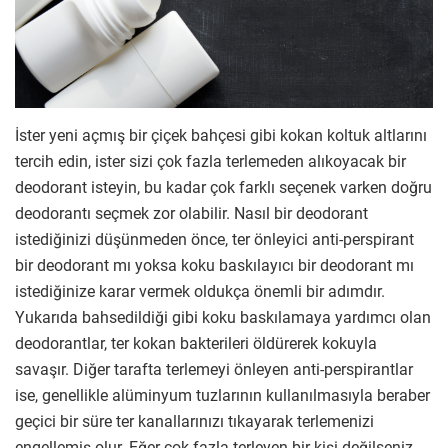
İster yeni açmış bir çiçek bahçesi gibi kokan koltuk altlarını
tercih edin, ister sizi çok fazla terlemeden alıkoyacak bir
deodorant isteyin, bu kadar çok farklı seçenek varken doğru
deodorantı seçmek zor olabilir. Nasıl bir deodorant
istediğinizi düşünmeden önce, ter önleyici anti-perspirant
bir deodorant mı yoksa koku baskılayıcı bir deodorant mı
istediğinize karar vermek oldukça önemli bir adımdır.
Yukarıda bahsedildiği gibi koku baskılamaya yardımcı olan
deodorantlar, ter kokan bakterileri öldürerek kokuyla
savaşır. Diğer tarafta terlemeyi önleyen anti-perspirantlar
ise, genellikle alüminyum tuzlarının kullanılmasıyla beraber
geçici bir süre ter kanallarınızı tıkayarak terlemenizi
engellemiş olur. Eğer çok fazla terleyen bir kişi değilseniz,