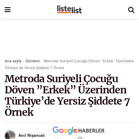
Ana sayfa
»
Gündem
»
Metroda Suriyeli Çocuğu Döven ”Erkek” Üzerinden
Türkiye’de Yersiz Şiddete 7 Örnek
Metroda Suriyeli Çocuğu
Döven ”Erkek” Üzerinden
Türkiye’de Yersiz Şiddete 7
Örnek
Anıl Nişancalı