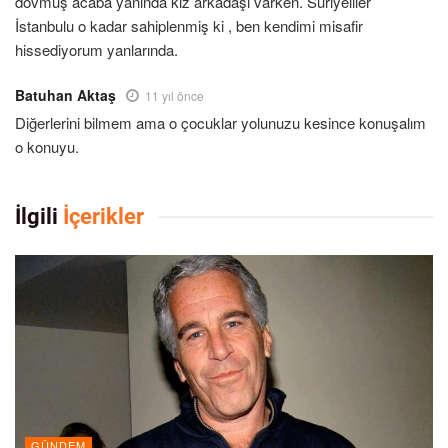
dövmüş acaba yanında kız arkadaşı varken. Suriyeliler
İstanbulu o kadar sahiplenmiş ki , ben kendimi misafir
hissediyorum yanlarında.
Batuhan Aktaş
11 yıl önce
Diğerlerini bilmem ama o çocuklar yolunuzu kesince konuşalım
o konuyu.
İlgili
İçerikler
GÜNDEM