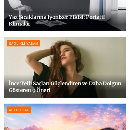
Yaz Sıcaklarına Iyonizer Etkisi: Portatif
Klimalar
SAĞLIKLI YAŞAM
İnce Telli Saçları Güçlendiren ve Daha Dolgun
Gösteren 9 Öneri
ASTROLOJI