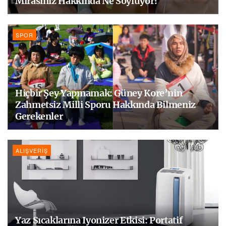
Mirasınız Hakkında Ne Söylüyor?
SPOR
Hiçbir Şey Yapmamak: Güney Kore’nin
Zahmetsiz Milli Sporu Hakkında Bilmeniz
Gerekenler
ALIŞVERIŞ
Yaz Sıcaklarına Iyonizer Etkisi: Portatif