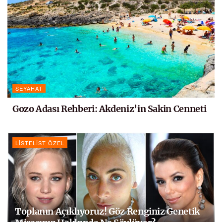
SEYAHAT
Gozo Adası Rehberi: Akdeniz’in Sakin Cenneti
LISTELIST ÖZEL
Toplanın Açıklıyoruz! Göz Renginiz Genetik