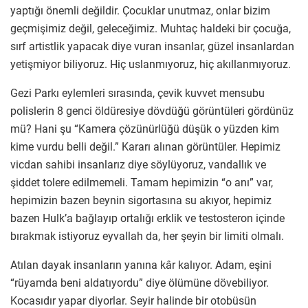
yaptığı önemli değildir. Çocuklar unutmaz, onlar bizim
geçmişimiz değil, geleceğimiz. Muhtaç haldeki bir çocuğa,
sırf artistlik yapacak diye vuran insanlar, güzel insanlardan
yetişmiyor biliyoruz. Hiç uslanmıyoruz, hiç akıllanmıyoruz.
Gezi Parkı eylemleri sırasında, çevik kuvvet mensubu
polislerin 8 genci öldüresiye dövdüğü görüntüleri gördünüz
mü? Hani şu “Kamera çözünürlüğü düşük o yüzden kim
kime vurdu belli değil.” Kararı alınan görüntüler. Hepimiz
vicdan sahibi insanlarız diye söylüyoruz, vandallık ve
şiddet tolere edilmemeli. Tamam hepimizin “o anı” var,
hepimizin bazen beynin sigortasına su akıyor, hepimiz
bazen Hulk’a bağlayıp ortalığı erklik ve testosteron içinde
bırakmak istiyoruz eyvallah da, her şeyin bir limiti olmalı.
Atılan dayak insanların yanına kâr kalıyor. Adam, eşini
“rüyamda beni aldatıyordu” diye ölümüne dövebiliyor.
Kocasıdır yapar diyorlar. Seyir halinde bir otobüsün