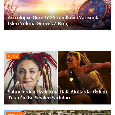
Astrolojiye Göre 2026’nın İkinci Yarısında
İşleri Yoluna Girecek 4 Burç
MÜZIK
Sahnelerden Uzak Ama Hâlâ Akıllarda: Özlem
Tekin’in En Sevilen Şarkıları
SEYAHAT