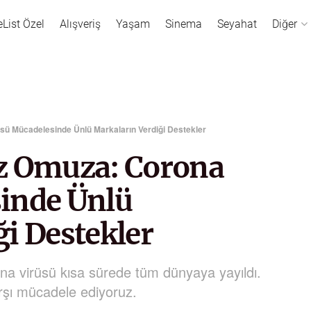
eList Özel
Alışveriş
Yaşam
Sinema
Seyahat
Diğer
 Mücadelesinde Ünlü Markaların Verdiği Destekler
 Omuza: Corona
inde Ünlü
i Destekler
na virüsü kısa sürede tüm dünyaya yayıldı.
arşı mücadele ediyoruz.