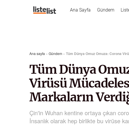
Ana Sayfa
Gündem
List
Ana sayfa
»
Gündem
»
Tüm Dünya Omuz Omuza: Corona Virüsü
Tüm Dünya Omuz
Virüsü Mücadeles
Markaların Verdiğ
Çin'in Wuhan kentine ortaya çıkan coro
İnsanlık olarak hep birlikte bu virüse k