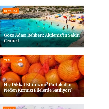
SEYAHAT
Gozo Adası Rehberi: Akdeniz’in Sakin
Cenneti
YEME - İÇME
Hiç Dikkat Ettiniz mi? Portakallar
Neden Kırmızı Filelerde Satılıyor?