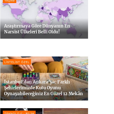
YAŞAM
Araştırmaya Göre Dünyanın En
Narsist Ülkeleri Belli Oldu!
LISTELIST ÖZEL
İstanbul’dan Ankara’ya: Farklı
Şehirlerimizde Kutu Oyunu
Oynayabileceğiniz En Güzel 12 Mekân
TEKNOLOJI - BILIM