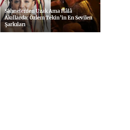
Sahnelerden Uzak Ama Hâlâ
Akıllarda: Özlem Tekin’in En Sevilen
Şarkıları