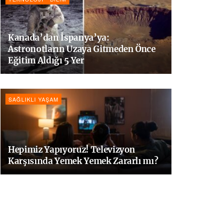
Kanada’dan İspanya’ya:
Astronotların Uzaya Gitmeden Önce
Eğitim Aldığı 5 Yer
SAĞLIKLI YAŞAM
Hepimiz Yapıyoruz! Televizyon
Karşısında Yemek Yemek Zararlı mı?