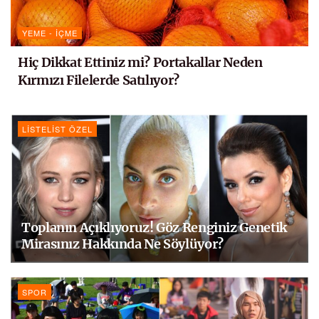
YEME - İÇME
Hiç Dikkat Ettiniz mi? Portakallar Neden
Kırmızı Filelerde Satılıyor?
LISTELIST ÖZEL
Toplanın Açıklıyoruz! Göz Renginiz Genetik
Mirasınız Hakkında Ne Söylüyor?
SPOR