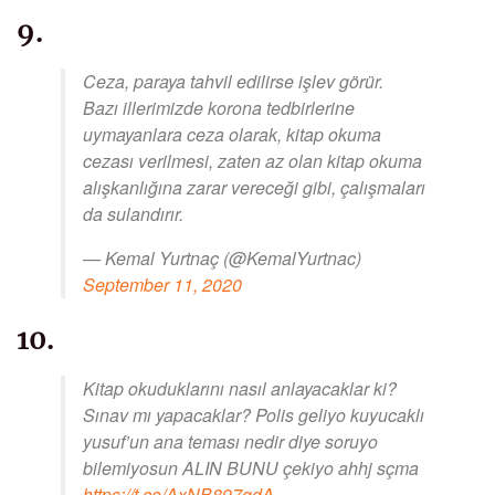
9.
Ceza, paraya tahvil edilirse işlev görür.
Bazı illerimizde korona tedbirlerine
uymayanlara ceza olarak, kitap okuma
cezası verilmesi, zaten az olan kitap okuma
alışkanlığına zarar vereceği gibi, çalışmaları
da sulandırır.
— Kemal Yurtnaç (@KemalYurtnac)
September 11, 2020
10.
Kitap okuduklarını nasıl anlayacaklar ki?
Sınav mı yapacaklar? Polis geliyo kuyucaklı
yusuf’un ana teması nedir diye soruyo
bilemiyosun ALIN BUNU çekiyo ahhj sçma
https://t.co/AxNB897qdA