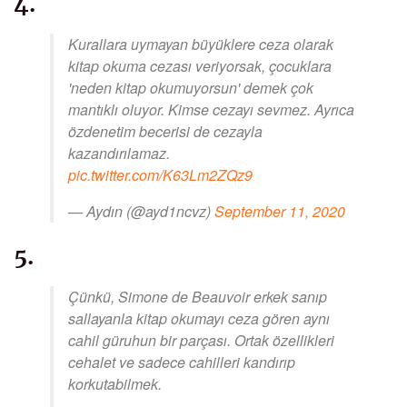
4.
Kurallara uymayan büyüklere ceza olarak
kitap okuma cezası veriyorsak, çocuklara
'neden kitap okumuyorsun' demek çok
mantıklı oluyor. Kimse cezayı sevmez. Ayrıca
özdenetim becerisi de cezayla
kazandırılamaz.
pic.twitter.com/K63Lm2ZQz9
— Aydın (@ayd1ncvz)
September 11, 2020
5.
Çünkü, Simone de Beauvoir erkek sanıp
sallayanla kitap okumayı ceza gören aynı
cahil güruhun bir parçası. Ortak özellikleri
cehalet ve sadece cahilleri kandırıp
korkutabilmek.