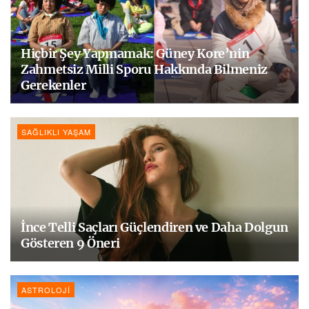
Hiçbir Şey Yapmamak: Güney Kore’nin
Zahmetsiz Milli Sporu Hakkında Bilmeniz
Gerekenler
SAĞLIKLI YAŞAM
İnce Telli Saçları Güçlendiren ve Daha Dolgun
Gösteren 9 Öneri
ASTROLOJI