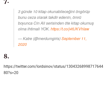
7.
3 günde 10 kitap okunabileceğini öngörüp
bunu ceza olarak takdir edenin, ömrü
boyunca Cin Ali serisinden öte kitap okumuş
olma ihtimali YOK.
https://t.co/j4tUKVhIaw
— Katre (@merdumgiris)
September 11,
2020
8.
https://twitter.com/lordsinov/status/13043268998717644
80?s=20