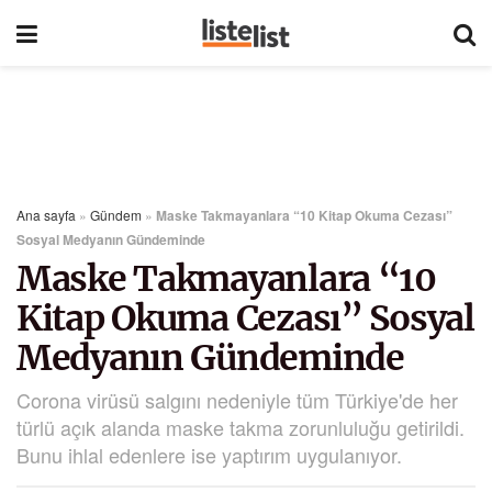
Ana sayfa
»
Gündem
»
Maske Takmayanlara “10 Kitap Okuma Cezası”
Sosyal Medyanın Gündeminde
Maske Takmayanlara “10
Kitap Okuma Cezası” Sosyal
Medyanın Gündeminde
Corona virüsü salgını nedeniyle tüm Türkiye'de her
türlü açık alanda maske takma zorunluluğu getirildi.
Bunu ihlal edenlere ise yaptırım uygulanıyor.