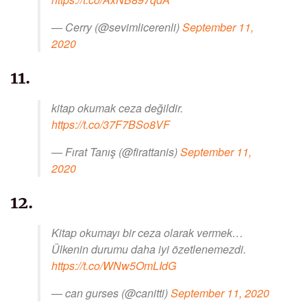
— Cerry (@sevimlicerenli)
September 11,
2020
11.
kitap okumak ceza değildir.
https://t.co/37F7BSo8VF
— Fırat Tanış (@firattanis)
September 11,
2020
12.
Kitap okumayı bir ceza olarak vermek…
Ülkenin durumu daha iyi özetlenemezdi.
https://t.co/WNw5OmLIdG
— can gurses (@canitti)
September 11, 2020