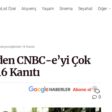
eList Özel
Alışveriş
Yaşam
Sinema
Seyahat
Diğer
leyeceğimizin 16 Kanıtı
den CNBC-e’yi Çok
6 Kanıtı
0