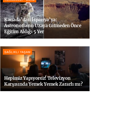
Kanada’dan İspanya’ya:
Astronotların Uzaya Gitmeden Önce
Eğitim Aldığı 5 Yer
SAĞLIKLI YAŞAM
Hepimiz Yapıyoruz! Televizyon
Karşısında Yemek Yemek Zararlı mı?