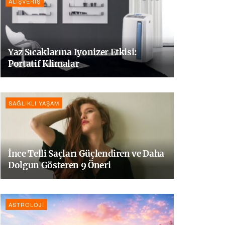
ALIŞVERIŞ
Yaz Sıcaklarına Iyonizer Etkisi:
Portatif Klimalar
SAĞLIKLI YAŞAM
İnce Telli Saçları Güçlendiren ve Daha
Dolgun Gösteren 9 Öneri
ASTROLOJI