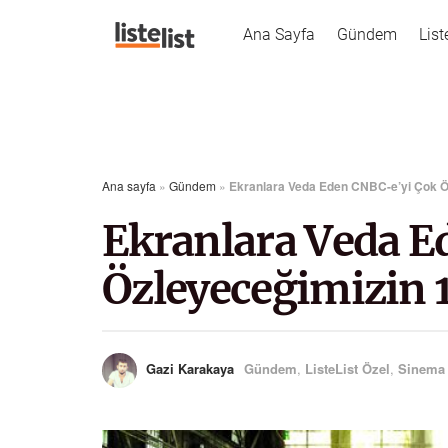
Ana Sayfa
Gündem
List
Ana sayfa
»
Gündem
»
Ekranlara Veda Eden CNBC-e’yi Çok Öz
Ekranlara Veda E
Özleyeceğimizin 1
Gazi Karakaya
Gündem
,
ListeList Özel
,
Sinema