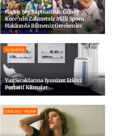
Hiçbir Şey Yapmamak: Güney
Kore’nin Zahmetsiz Milli Sporu
Hakkında Bilmeniz Gerekenler
ALIŞVERIŞ
Yaz Sıcaklarına Iyonizer Etkisi:
Portatif Klimalar
SAĞLIKLI YAŞAM