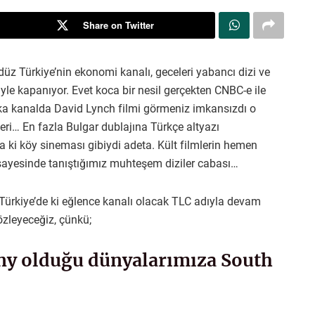
Share on Twitter
üz Türkiye’nin ekonomi kanalı, geceleri yabancı dizi ve
iyle kapanıyor. Evet koca bir nesil gerçekten CNBC-e ile
a kanalda David Lynch filmi görmeniz imkansızdı o
eri… En fazla Bulgar dublajına Türkçe altyazı
a ki köy sineması gibiydi adeta. Kült filmlerin hemen
n sayesinde tanıştığımız muhteşem diziler cabası…
Türkiye’de ki eğlence kanalı olacak TLC adıyla devam
özleyeceğiz, çünkü;
y olduğu dünyalarımıza South