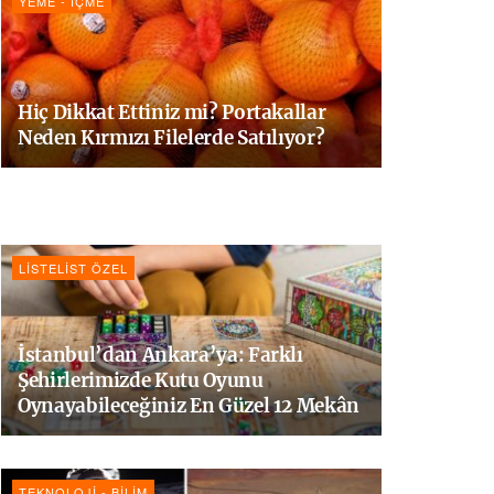
YEME - İÇME
Hiç Dikkat Ettiniz mi? Portakallar
Neden Kırmızı Filelerde Satılıyor?
LISTELIST ÖZEL
İstanbul’dan Ankara’ya: Farklı
Şehirlerimizde Kutu Oyunu
Oynayabileceğiniz En Güzel 12 Mekân
TEKNOLOJI - BILIM