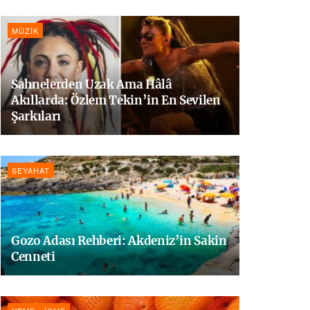
MÜZIK
Sahnelerden Uzak Ama Hâlâ
Akıllarda: Özlem Tekin’in En Sevilen
Şarkıları
SEYAHAT
Gozo Adası Rehberi: Akdeniz’in Sakin
Cenneti