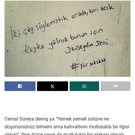
Cemal Süreya demiş ya “Yemek yemek üstüne ne
düşünürsünüz bilmem ama kahvaltının mutlulukla bir ilgisi
olmalı” diye, bizce çayın da mutlulukla bir alakası olmalı;