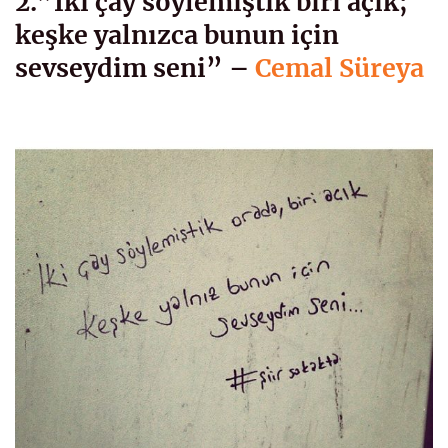
2.”İki çay söylemiştik biri açık;
keşke yalnızca bunun için
sevseydim seni” –
Cemal Süreya