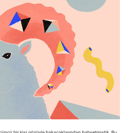
üçüncü bir kişi gözüyle bakacaklarından bahsetmiştik. Bu