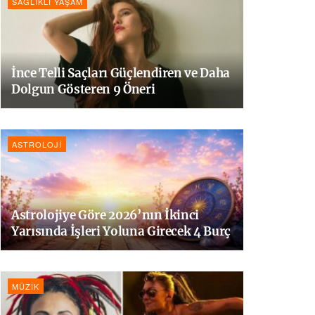
SAĞLIKLI YAŞAM
İnce Telli Saçları Güçlendiren ve Daha
Dolgun Gösteren 9 Öneri
ASTROLOJI
Astrolojiye Göre 2026’nın İkinci
Yarısında İşleri Yoluna Girecek 4 Burç
MÜZIK