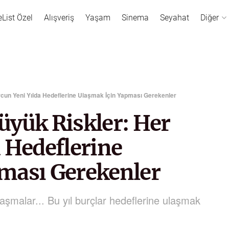
eList Özel
Alışveriş
Yaşam
Sinema
Seyahat
Diğer
cun Yeni Yılda Hedeflerine Ulaşmak İçin Yapması Gerekenler
üyük Riskler: Her
 Hedeflerine
ması Gerekenler
laşmalar... Bu yıl burçlar hedeflerine ulaşmak