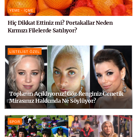
YEME - İÇME
Hiç Dikkat Ettiniz mi? Portakallar Neden
Kırmızı Filelerde Satılıyor?
LISTELIST ÖZEL
Toplanın Açıklıyoruz! Göz Renginiz Genetik
Mirasınız Hakkında Ne Söylüyor?
SPOR