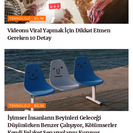
TEKNOLOJI - BILIM
Videonu Viral Yapmak İçin Dikkat Etmen
Gereken 10 Detay
TEKNOLOJI - BILIM
İyimser İnsanların Beyinleri Geleceği
Düşünürken Benzer Çalışıyor, Kötümserler
Kendi Felaket Senaryolarını Kuruyor