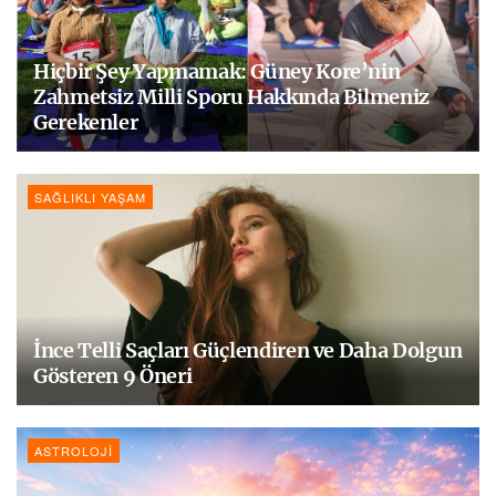
Hiçbir Şey Yapmamak: Güney Kore’nin
Zahmetsiz Milli Sporu Hakkında Bilmeniz
Gerekenler
SAĞLIKLI YAŞAM
İnce Telli Saçları Güçlendiren ve Daha Dolgun
Gösteren 9 Öneri
ASTROLOJI