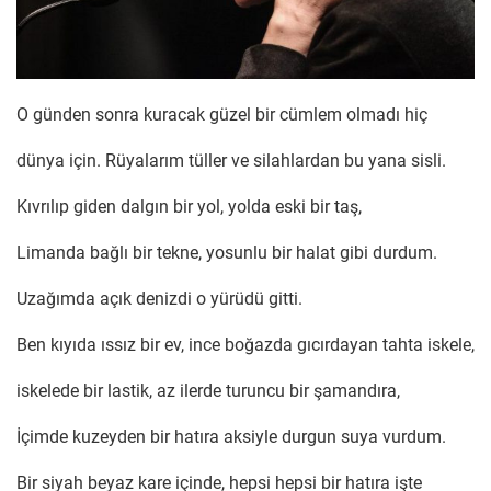
O günden sonra kuracak güzel bir cümlem olmadı hiç
dünya için. Rüyalarım tüller ve silahlardan bu yana sisli.
Kıvrılıp giden dalgın bir yol, yolda eski bir taş,
Limanda bağlı bir tekne, yosunlu bir halat gibi durdum.
Uzağımda açık denizdi o yürüdü gitti.
Ben kıyıda ıssız bir ev, ince boğazda gıcırdayan tahta iskele,
iskelede bir lastik, az ilerde turuncu bir şamandıra,
İçimde kuzeyden bir hatıra aksiyle durgun suya vurdum.
Bir siyah beyaz kare içinde, hepsi hepsi bir hatıra işte