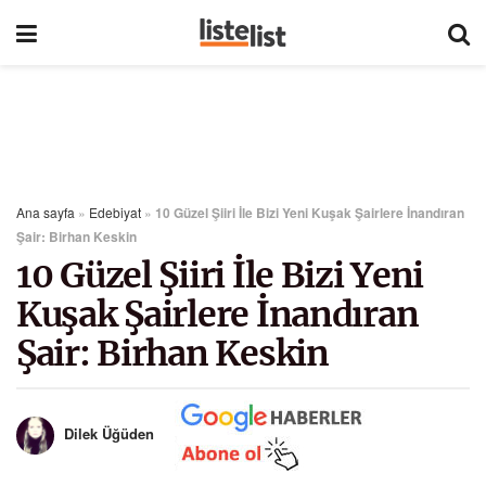
Ana sayfa
»
Edebiyat
»
10 Güzel Şiiri İle Bizi Yeni Kuşak Şairlere İnandıran
Şair: Birhan Keskin
10 Güzel Şiiri İle Bizi Yeni
Kuşak Şairlere İnandıran
Şair: Birhan Keskin
Dilek Üğüden